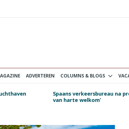
AGAZINE
ADVERTEREN
COLUMNS & BLOGS
VAC
au na protesten massatoerisme: ‘Nederlandse toe