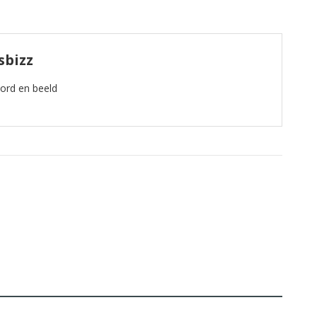
sbizz
oord en beeld