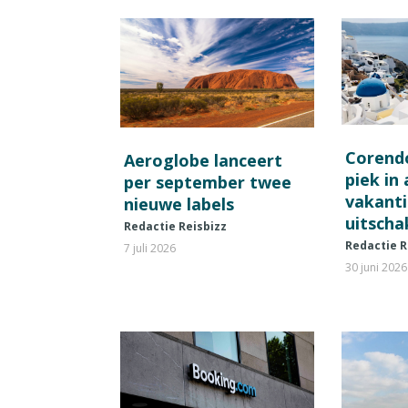
Corend
Aeroglobe lanceert
piek in
per september twee
vakant
nieuwe labels
uitscha
Redactie Reisbizz
Redactie R
7 juli 2026
30 juni 2026