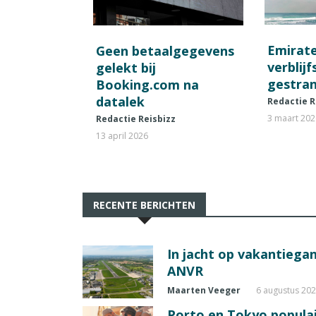
Emirat
Geen betaalgegevens
verblij
gelekt bij
gestran
Booking.com na
datalek
Redactie R
3 maart 20
Redactie Reisbizz
13 april 2026
RECENTE BERICHTEN
In jacht op vakantiegang
ANVR
Maarten Veeger
6 augustus 20
Porto en Tokyo populai