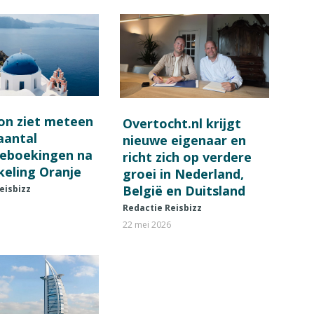
on ziet meteen
Overtocht.nl krijgt
 aantal
nieuwe eigenaar en
ieboekingen na
richt zich op verdere
keling Oranje
groei in Nederland,
België en Duitsland
eisbizz
Redactie Reisbizz
22 mei 2026