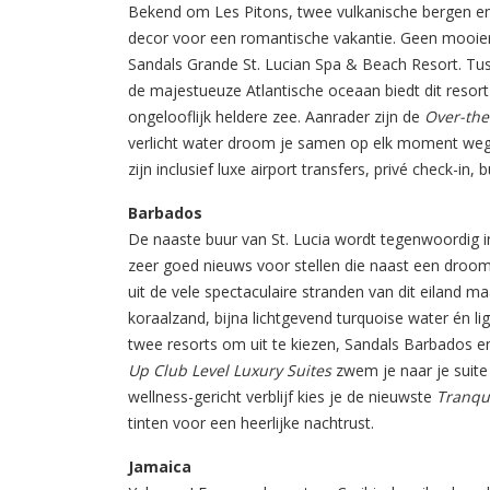
Bekend om Les Pitons, twee vulkanische bergen en
decor voor een romantische vakantie. Geen mooiere
Sandals Grande St. Lucian Spa & Beach Resort. Tu
de majestueuze Atlantische oceaan biedt dit resort
ongelooflijk heldere zee. Aanrader zijn de
Over-the
verlicht water droom je samen op elk moment weg 
zijn inclusief luxe airport transfers, privé check-in,
Barbados
De naaste buur van St. Lucia wordt tegenwoordig i
zeer goed nieuws voor stellen die naast een drooms
uit de vele spectaculaire stranden van dit eiland m
koraalzand, bijna lichtgevend turquoise water én li
twee resorts om uit te kiezen, Sandals Barbados e
Up Club Level Luxury Suites
zwem je naar je suite
wellness-gericht verblijf kies je de nieuwste
Tranqui
tinten voor een heerlijke nachtrust.
Jamaica