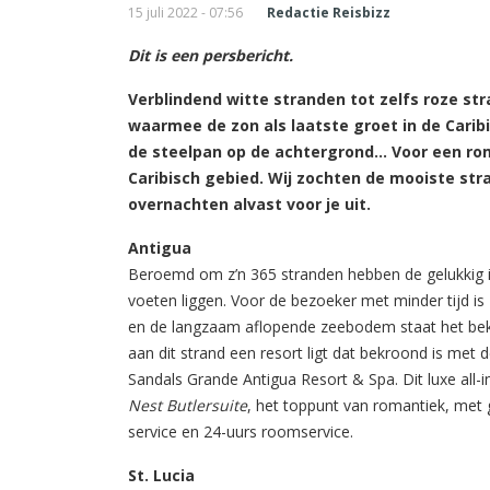
15 juli 2022 - 07:56
Redactie Reisbizz
Dit is een persbericht.
Verblindend witte stranden tot zelfs roze s
waarmee de zon als laatste groet in de Cari
de steelpan op de achtergrond… Voor een rom
Caribisch gebied. Wij zochten de mooiste st
overnachten alvast voor je uit.
Antigua
Beroemd om z’n 365 stranden hebben de gelukkig i
voeten liggen. Voor de bezoeker met minder tijd is
en de langzaam aflopende zeebodem staat het beken
aan dit strand een resort ligt dat bekroond is met d
Sandals Grande Antigua Resort & Spa. Dit luxe all-in
Nest Butlersuite
, het toppunt van romantiek, met g
service en 24-uurs roomservice.
St. Lucia