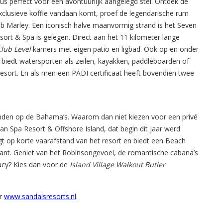
us perfect voor een avontuurlijk aangelegd stel. Ontdek de
xclusieve koffie vandaan komt, proef de legendarische rum
b Marley. Een iconisch halve maanvormig strand is het Seven
sort & Spa is gelegen. Direct aan het 11 kilometer lange
lub Level
kamers met eigen patio en ligbad. Ook op en onder
 biedt watersporten als zeilen, kayakken, paddleboarden of
et resort. En als men een PADI certificaat heeft bovendien twee
randen op de Bahama’s. Waarom dan niet kiezen voor een privé
an Spa Resort & Offshore Island, dat begin dit jaar werd
gt op korte vaarafstand van het resort en biedt een Beach
urant. Geniet van het Robinsongevoel, de romantische cabana’s
vacy? Kies dan voor de
Island Village Walkout Butler
ar
www.sandalsresorts.nl
.