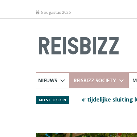
6 augustus 2026
NIEUWS
REISBIZZ SOCIETY
M
 sluiting luchthaven
Spaans verkeersbure
MEEST BEKEKEN
van harte welkom’