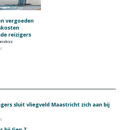
en vergoeden
fskosten
de reizigers
eisbizz
26
ers sluit vliegveld Maastricht zich aan bij
26
r bij Gen Z