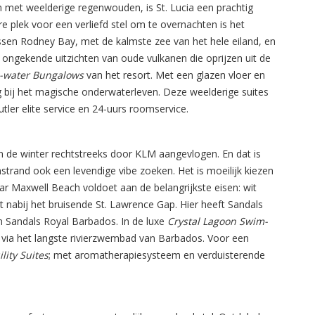
 met weelderige regenwouden, is St. Lucia een prachtig
 plek voor een verliefd stel om te overnachten is het
ssen Rodney Bay, met de kalmste zee van het hele eiland, en
 ongekende uitzichten van oude vulkanen die oprijzen uit de
-water Bungalows
van het resort. Met een glazen vloer en
bij het magische onderwaterleven. Deze weelderige suites
 butler elite service en 24-uurs roomservice.
n de winter rechtstreeks door KLM aangevlogen. En dat is
trand ook een levendige vibe zoeken. Het is moeilijk kiezen
aar Maxwell Beach voldoet aan de belangrijkste eisen: wit
gt nabij het bruisende St. Lawrence Gap. Hier heeft Sandals
n Sandals Royal Barbados. In de luxe
Crystal Lagoon Swim-
 via het langste rivierzwembad van Barbados. Voor een
lity Suites
; met aromatherapiesysteem en verduisterende