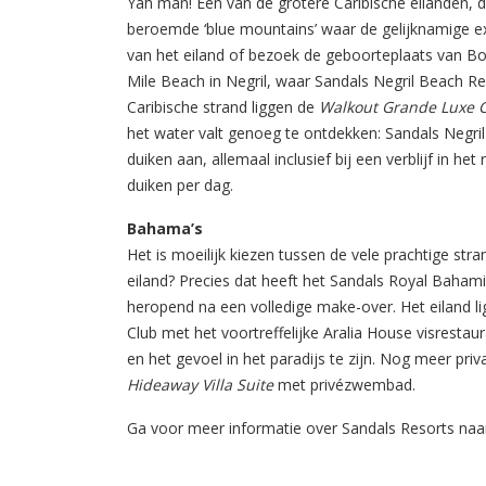
Yah man! Een van de grotere Caribische eilanden, d
beroemde ‘blue mountains’ waar de gelijknamige e
van het eiland of bezoek de geboorteplaats van Bo
Mile Beach in Negril, waar Sandals Negril Beach Re
Caribische strand liggen de
Walkout Grande Luxe C
het water valt genoeg te ontdekken: Sandals Negril
duiken aan, allemaal inclusief bij een verblijf in h
duiken per dag.
Bahama’s
Het is moeilijk kiezen tussen de vele prachtige st
eiland? Precies dat heeft het Sandals Royal Bahami
heropend na een volledige make-over. Het eiland li
Club met het voortreffelijke Aralia House visresta
en het gevoel in het paradijs te zijn. Nog meer pri
Hideaway Villa Suite
met privézwembad.
Ga voor meer informatie over Sandals Resorts na