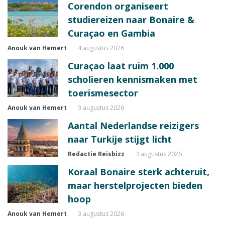
Corendon organiseert
studiereizen naar Bonaire &
Curaçao en Gambia
Anouk van Hemert
4 augustus 2026
Curaçao laat ruim 1.000
scholieren kennismaken met
toerismesector
Anouk van Hemert
3 augustus 2026
Aantal Nederlandse reizigers
naar Turkije stijgt licht
Redactie Reisbizz
3 augustus 2026
Koraal Bonaire sterk achteruit,
maar herstelprojecten bieden
hoop
Anouk van Hemert
3 augustus 2026