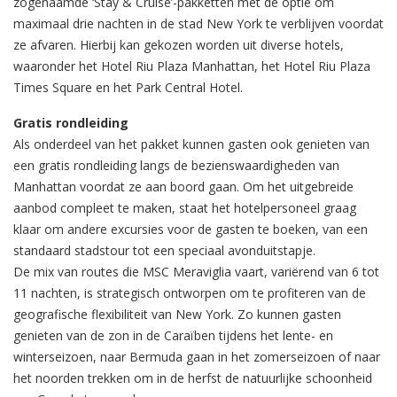
zogenaamde ‘Stay & Cruise’-pakketten met de optie om
maximaal drie nachten in de stad New York te verblijven voordat
ze afvaren. Hierbij kan gekozen worden uit diverse hotels,
waaronder het Hotel Riu Plaza Manhattan, het Hotel Riu Plaza
Times Square en het Park Central Hotel.
Gratis rondleiding
Als onderdeel van het pakket kunnen gasten ook genieten van
een gratis rondleiding langs de bezienswaardigheden van
Manhattan voordat ze aan boord gaan. Om het uitgebreide
aanbod compleet te maken, staat het hotelpersoneel graag
klaar om andere excursies voor de gasten te boeken, van een
standaard stadstour tot een speciaal avonduitstapje.
De mix van routes die MSC Meraviglia vaart, variërend van 6 tot
11 nachten, is strategisch ontworpen om te profiteren van de
geografische flexibiliteit van New York. Zo kunnen gasten
genieten van de zon in de Caraïben tijdens het lente- en
winterseizoen, naar Bermuda gaan in het zomerseizoen of naar
het noorden trekken om in de herfst de natuurlijke schoonheid