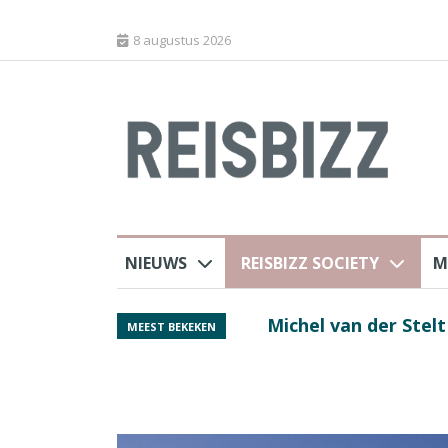
8 augustus 2026
NIEUWS
REISBIZZ SOCIETY
M
rland
Spaans verkeersbure
MEEST BEKEKEN
van harte welkom’