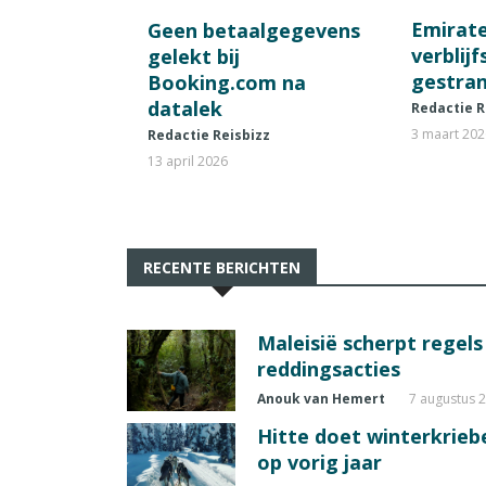
Emirat
Geen betaalgegevens
verblij
gelekt bij
gestran
Booking.com na
datalek
Redactie R
3 maart 20
Redactie Reisbizz
13 april 2026
RECENTE BERICHTEN
Maleisië scherpt regel
reddingsacties
Anouk van Hemert
7 augustus 
Hitte doet winterkrie
op vorig jaar