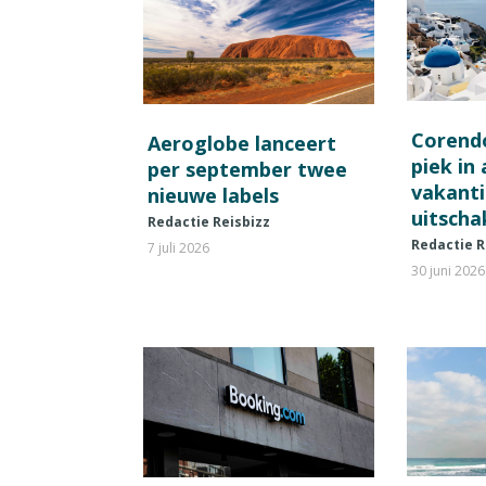
Corend
Aeroglobe lanceert
piek in
per september twee
vakant
nieuwe labels
uitscha
Redactie Reisbizz
Redactie R
7 juli 2026
30 juni 2026