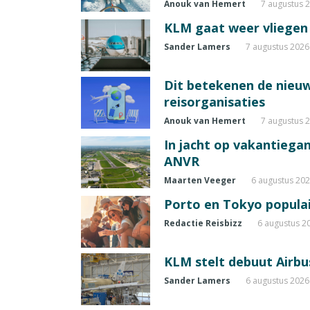
Anouk van Hemert
7 augustus 
KLM gaat weer vliegen 
Sander Lamers
7 augustus 2026
Dit betekenen de nieuw
reisorganisaties
Anouk van Hemert
7 augustus 
In jacht op vakantiegang
ANVR
Maarten Veeger
6 augustus 20
Porto en Tokyo populai
Redactie Reisbizz
6 augustus 2
KLM stelt debuut Airbu
Sander Lamers
6 augustus 2026