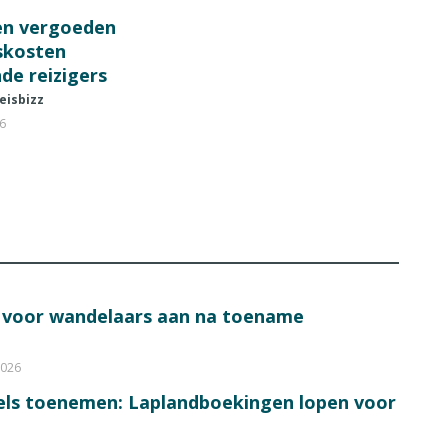
en vergoeden
fskosten
de reizigers
eisbizz
26
s voor wandelaars aan na toename
2026
bels toenemen: Laplandboekingen lopen voor