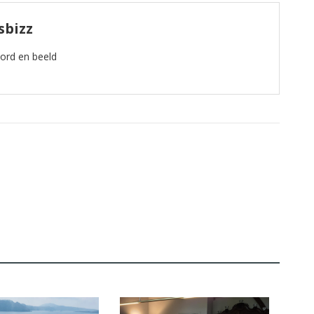
sbizz
oord en beeld