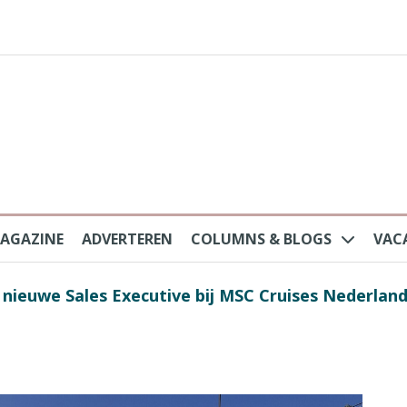
AGAZINE
ADVERTEREN
COLUMNS & BLOGS
VAC
au na protesten massatoerisme: ‘Nederlandse toe