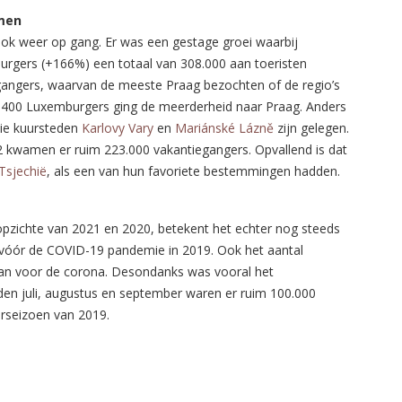
emen
ok weer op gang. Er was een gestage groei waarbij
rgers (+166%) een totaal van 308.000 aan toeristen
angers, waarvan de meeste Praag bezochten of de regio’s
5.400 Luxemburgers ging de meerderheid naar Praag. Anders
oie kuursteden
Karlovy Vary
en
Mariánské Lázně
zijn gelegen.
 kwamen er ruim 223.000 vakantiegangers. Opvallend is dat
Tsjechië
, als een van hun favoriete bestemmingen hadden.
opzichte van 2021 en 2020, betekent het echter nog steeds
 vóór de COVID-19 pandemie in 2019. Ook het aantal
u van voor de corona. Desondanks was vooral het
en juli, augustus en september waren er ruim 100.000
erseizoen van 2019.