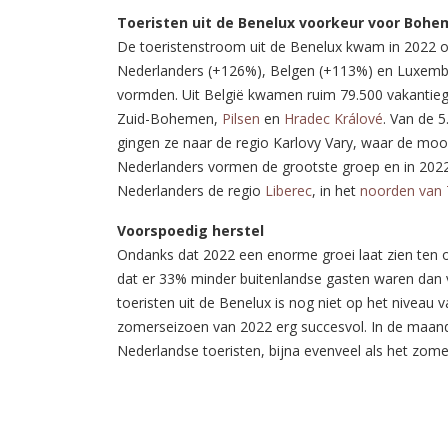
Toeristen uit de Benelux voorkeur voor Boh
De toeristenstroom uit de Benelux kwam in 2022 o
Nederlanders (+126%), Belgen (+113%) en Luxembu
vormden. Uit België kwamen ruim 79.500 vakantieg
Zuid-Bohemen,
Pilsen
en
Hradec Králové
. Van de 
gingen ze naar de regio Karlovy Vary, waar de mo
Nederlanders vormen de grootste groep en in 2022
Nederlanders de regio
Liberec
, in het
noorden van 
Voorspoedig herstel
Ondanks dat 2022 een enorme groei laat zien ten 
dat er 33% minder buitenlandse gasten waren dan
toeristen uit de Benelux is nog niet op het nivea
zomerseizoen van 2022 erg succesvol. In de maand
Nederlandse toeristen, bijna evenveel als het zom