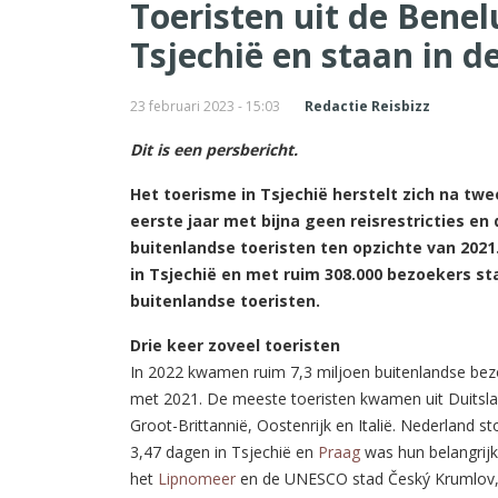
Toeristen uit de Bene
Tsjechië en staan in d
23 februari 2023 - 15:03
Redactie Reisbizz
Dit is een persbericht.
Het toerisme in Tsjechië herstelt zich na tw
eerste jaar met bijna geen reisrestricties en 
buitenlandse toeristen ten opzichte van 2021
in Tsjechië en met ruim 308.000 bezoekers sta
buitenlandse toeristen.
Drie keer zoveel toeristen
In 2022 kwamen ruim 7,3 miljoen buitenlandse bezo
met 2021. De meeste toeristen kwamen uit Duitslan
Groot-Brittannië, Oostenrijk en Italië. Nederland 
3,47 dagen in Tsjechië en
Praag
was hun belangrij
het
Lipnomeer
en de UNESCO stad Český Krumlov,