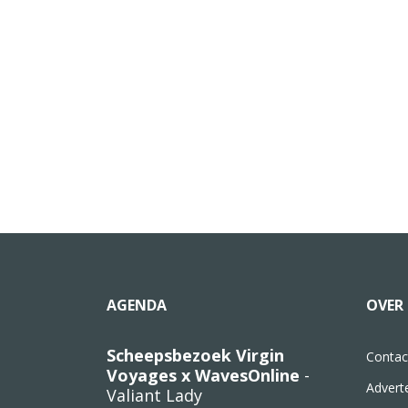
AGENDA
OVER 
Scheepsbezoek Virgin
Contac
Voyages x WavesOnline
-
Advert
Valiant Lady