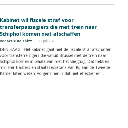
Kabinet wil fiscale straf voor
transferpassagiers die met trein naar
Schiphol komen niet afschaffen
Redactie Reisbizz
11 juli 2023
DEN HAAG - Het kabinet gaat niet de fiscale straf afschaffen
voor transferreizigers die vanuit Brussel met de trein naar
Schiphol komen in plaats van met het vliegtuig. Dat hebben
minister Harbers en staatssecretaris Van Rij aan de Tweede
Kamer laten weten. Volgens hen is dat niet effectief en
bovendien lastig uitvoerbaar voor de Belastingdienst en
luchthavens.