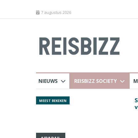
7 augustus 2026
NIEUWS
REISBIZZ SOCIETY
M
Spaans verkeersbure
MEEST BEKEKEN
van harte welkom’