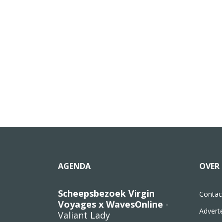
AGENDA
OVER 
Scheepsbezoek Virgin
Contac
Voyages x WavesOnline
-
Advert
Valiant Lady