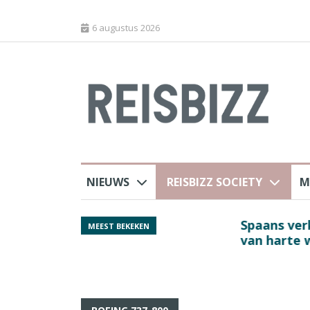
6 augustus 2026
NIEUWS
REISBIZZ SOCIETY
M
 sluiting luchthaven
Spaans verkeersbure
MEEST BEKEKEN
van harte welkom’