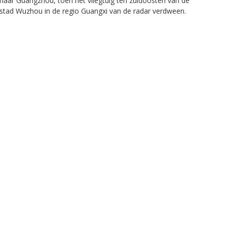
naar Guangzhou, toen het vliegtuig ten zuidoosten van de
stad Wuzhou in de regio Guangxi van de radar verdween.