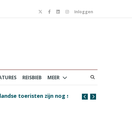
Inloggen
ATURES
REISBIEB
MEER
risten zijn nog steeds
Coffee with the Captain