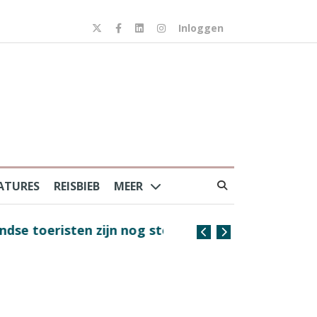
Inloggen
ATURES
REISBIEB
MEER
risten zijn nog steeds
Coffee with the Captain