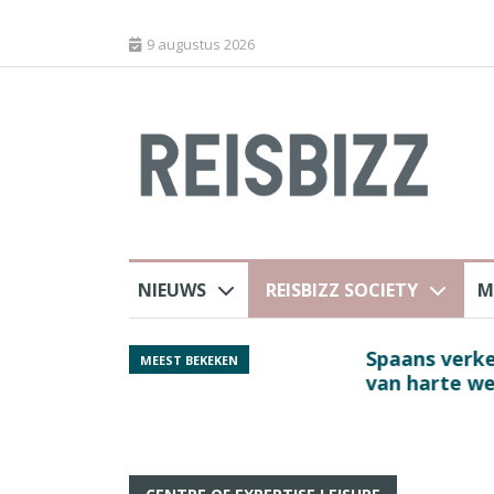
9 augustus 2026
NIEUWS
REISBIZZ SOCIETY
M
rland
Spaans verkeersbure
MEEST BEKEKEN
van harte welkom’