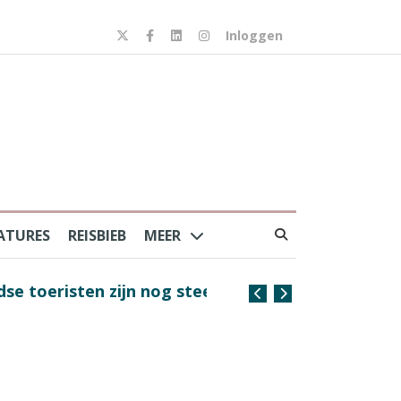
Inloggen
ATURES
REISBIEB
MEER
risten zijn nog steeds
Coffee with the Captain