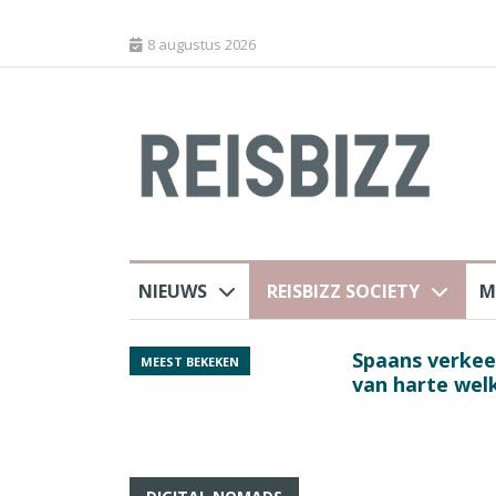
8 augustus 2026
NIEUWS
REISBIZZ SOCIETY
M
rland
Spaans verkeersbure
MEEST BEKEKEN
van harte welkom’