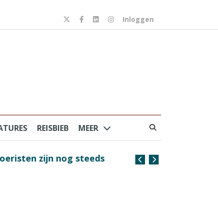
Inloggen
ATURES
REISBIEB
MEER
risten zijn nog steeds
Coffee with the Captain