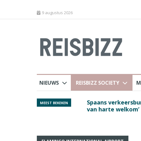
9 augustus 2026
NIEUWS
REISBIZZ SOCIETY
M
rland
Spaans verkeersbure
MEEST BEKEKEN
van harte welkom’