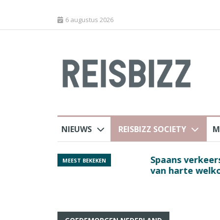
6 augustus 2026
NIEUWS
REISBIZZ SOCIETY
M
 sluiting luchthaven
Spaans verkeersbure
MEEST BEKEKEN
van harte welkom’