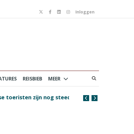
Inloggen
ATURES
REISBIEB
MEER
risten zijn nog steeds
Coffee with the Captain