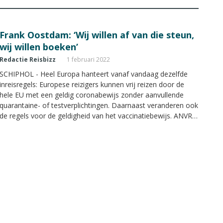
Frank Oostdam: ‘Wij willen af van die steun,
wij willen boeken’
Redactie Reisbizz
1 februari 2022
SCHIPHOL - Heel Europa hanteert vanaf vandaag dezelfde
inreisregels: Europese reizigers kunnen vrij reizen door de
hele EU met een geldig coronabewijs zonder aanvullende
quarantaine- of testverplichtingen. Daarnaast veranderen ook
de regels voor de geldigheid van het vaccinatiebewijs. ANVR-
voorzitter Frank Oostdam was dinsdagochtend aanwezig bij
Goedemorgen Nederland om de nieuwe regels toe te lichten.