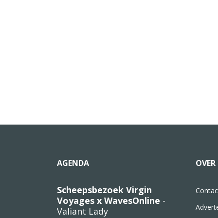
AGENDA
OVER 
Scheepsbezoek Virgin
Contac
Voyages x WavesOnline
-
Advert
Valiant Lady