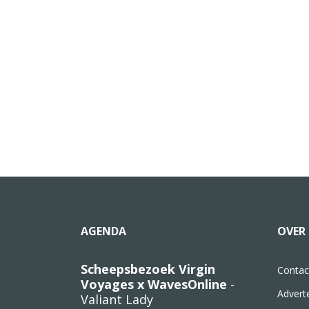
AGENDA
OVER 
Scheepsbezoek Virgin
Contac
Voyages x WavesOnline
-
Advert
Valiant Lady