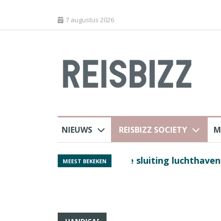
7 augustus 2026
NIEUWS
REISBIZZ SOCIETY
M
 sluiting luchthaven
Spaans verkeersbure
MEEST BEKEKEN
van harte welkom’