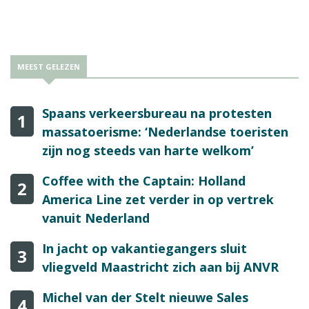
passagiers voortaan kunnen bellen, sms’en en internetten, zoals
ze dat ook op ‘de grond’ kunnen doen.
MEEST GELEZEN
Spaans verkeersbureau na protesten
1
massatoerisme: ‘Nederlandse toeristen
zijn nog steeds van harte welkom’
Coffee with the Captain: Holland
2
America Line zet verder in op vertrek
vanuit Nederland
In jacht op vakantiegangers sluit
3
vliegveld Maastricht zich aan bij ANVR
Michel van der Stelt nieuwe Sales
4