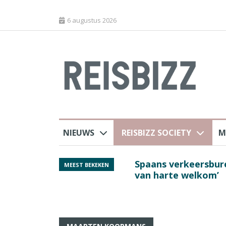
6 augustus 2026
NIEUWS
REISBIZZ SOCIETY
M
 sluiting luchthaven
Spaans verkeersbure
MEEST BEKEKEN
van harte welkom’