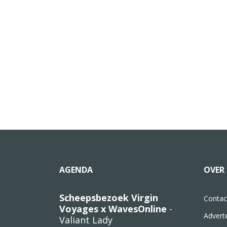
AGENDA
OVER 
Scheepsbezoek Virgin
Contac
Voyages x WavesOnline
-
Advert
Valiant Lady