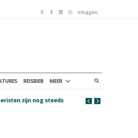
Inloggen
ATURES
REISBIEB
MEER
risten zijn nog steeds
Coffee with the Captain