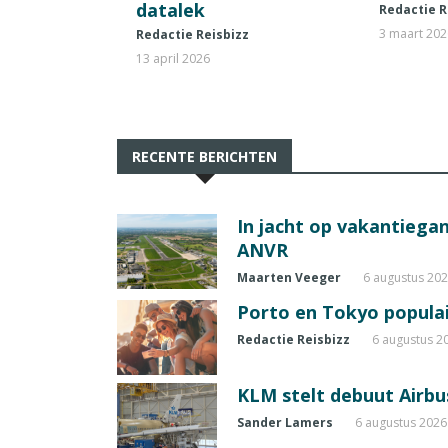
datalek
Redactie R
3 maart 20
Redactie Reisbizz
13 april 2026
RECENTE BERICHTEN
In jacht op vakantiegang
ANVR
Maarten Veeger
6 augustus 20
Porto en Tokyo populai
Redactie Reisbizz
6 augustus 2
KLM stelt debuut Airbu
Sander Lamers
6 augustus 2026