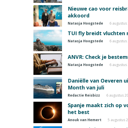
Nieuwe cao voor reisb
akkoord
Natasja Hoogstede
6 augustus
TUI fly breidt vluchten
Natasja Hoogstede
6 augustus
ANVR: Check je beste
Natasja Hoogstede
6 augustus
Daniëlle van Oeveren u
Month van juli
Redactie Reisbizz
6 augustus 2
Spanje maakt zich op vo
het best
Anouk van Hemert
5 augustus 