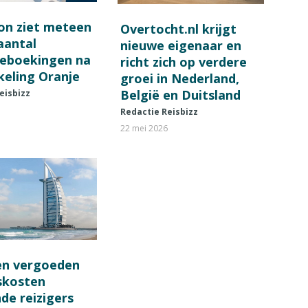
on ziet meteen
Overtocht.nl krijgt
 aantal
nieuwe eigenaar en
ieboekingen na
richt zich op verdere
keling Oranje
groei in Nederland,
België en Duitsland
eisbizz
Redactie Reisbizz
22 mei 2026
en vergoeden
fskosten
de reizigers