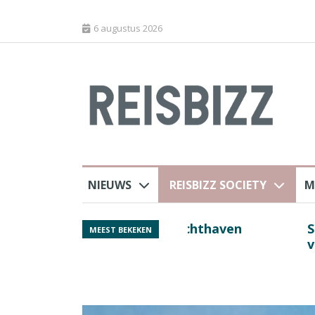
6 augustus 2026
NIEUWS
REISBIZZ SOCIETY
M
 sluiting luchthaven
Spaans verkeersbure
MEEST BEKEKEN
van harte welkom’