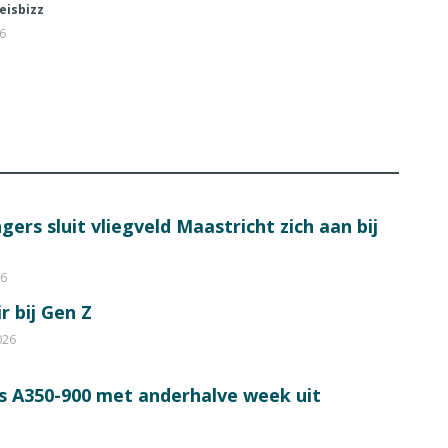
eisbizz
26
ers sluit vliegveld Maastricht zich aan bij
26
r bij Gen Z
026
s A350-900 met anderhalve week uit