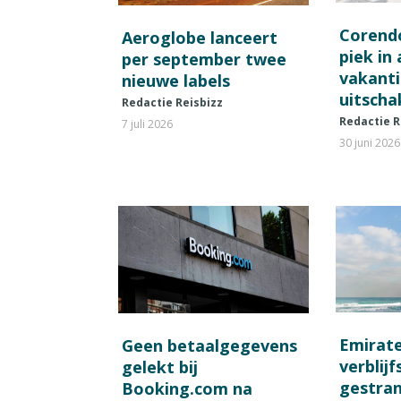
Corend
Aeroglobe lanceert
piek in
per september twee
vakant
nieuwe labels
uitscha
Redactie Reisbizz
Redactie R
7 juli 2026
30 juni 2026
Emirat
Geen betaalgegevens
verblij
gelekt bij
gestran
Booking.com na