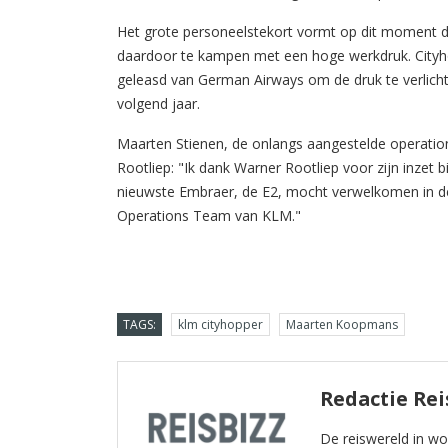
Het grote personeelstekort vormt op dit moment de 
daardoor te kampen met een hoge werkdruk. Cityho
geleasd van German Airways om de druk te verlich
volgend jaar.
Maarten Stienen, de onlangs aangestelde operation
Rootliep: "Ik dank Warner Rootliep voor zijn inzet 
nieuwste Embraer, de E2, mocht verwelkomen in d
Operations Team van KLM."
TAGS:
klm cityhopper
Maarten Koopmans
Redactie Rei
De reiswereld in w