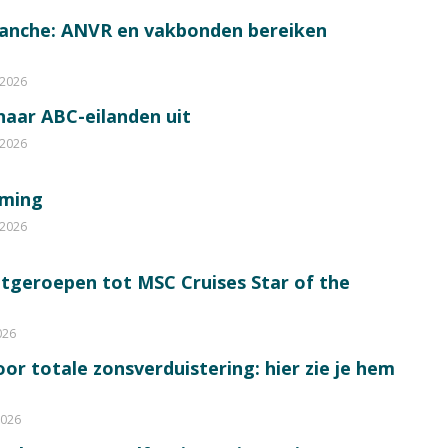
ranche: ANVR en vakbonden bereiken
 2026
 naar ABC-eilanden uit
 2026
mming
 2026
itgeroepen tot MSC Cruises Star of the
026
or totale zonsverduistering: hier zie je hem
2026