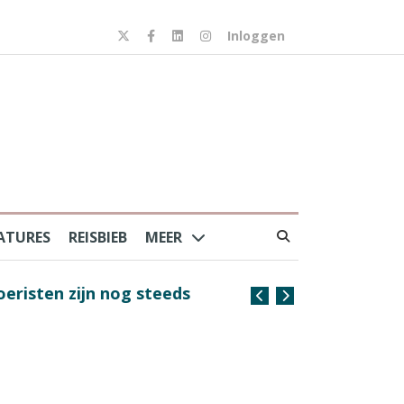
Inloggen
ATURES
REISBIEB
MEER
risten zijn nog steeds
Coffee with the Captain