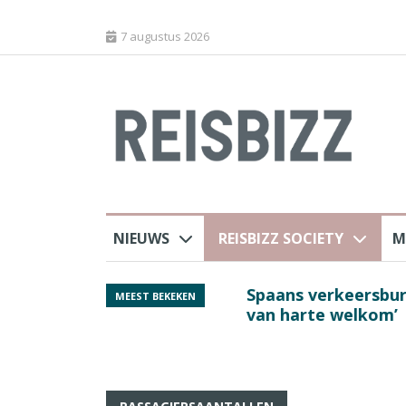
7 augustus 2026
NIEUWS
REISBIZZ SOCIETY
M
j ANVR
Spaans verkeersbure
MEEST BEKEKEN
van harte welkom’