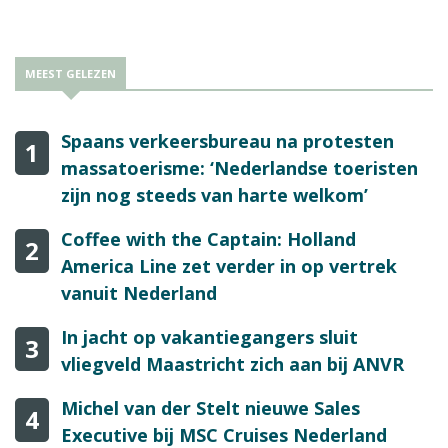
Verordening 261/2004 over passagiersrechten). “Het gaat
moeizaam, vooral ook door de sterke lobby van de luchtvaart,
die geen enkele concessie in het voordeel van de consument
lijkt te willen doen”, verzucht Radstake.
MEEST GELEZEN
Spaans verkeersbureau na protesten
1
massatoerisme: ‘Nederlandse toeristen
zijn nog steeds van harte welkom’
Coffee with the Captain: Holland
2
America Line zet verder in op vertrek
vanuit Nederland
In jacht op vakantiegangers sluit
3
vliegveld Maastricht zich aan bij ANVR
Michel van der Stelt nieuwe Sales
4
Executive bij MSC Cruises Nederland