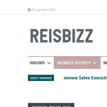
8 augustus 2026
NIEUWS
REISBIZZ SOCIETY
M
rland
Spaans verkeersbure
MEEST BEKEKEN
van harte welkom’