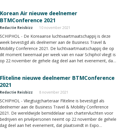
dat plaatsvindt in Expo Haarlemmermeer in Vijfhuizen.
Korean Air nieuwe deelnemer
BTMConference 2021
Redactie Reisbizz
10 november 2021
SCHIPHOL - De Koreaanse luchtvaartmaatschappij is deze
week bevestigd als deelnemer aan de Business Travel &
Mobility Conference 2021. De luchtvaartmaatschappij die op
dit moment tweemaal per week van en naar Schiphol vliegt is
op 22 november de gehele dag deel aan het evenement, dat
plaatsvindt in Expo Haarlemmermeer in Vijfhuizen.
Fliteline nieuwe deelnemer BTMConference
2021
Redactie Reisbizz
8 november 2021
SCHIPHOL - Vliegtuigcharteraar Fliteline is bevestigd als
deelnemer aan de Business Travel & Mobility Conference
2021. De wereldwijde bemiddelaar van chartervluchten voor
bedrijven en privépersonen neemt op 22 november de gehele
dag deel aan het evenement, dat plaatsvindt in Expo