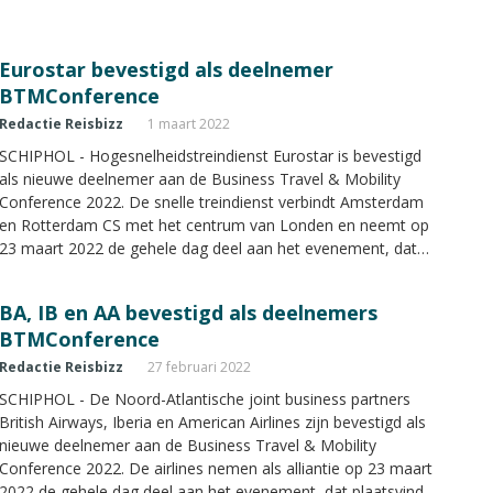
Eurostar bevestigd als deelnemer
BTMConference
Redactie Reisbizz
1 maart 2022
SCHIPHOL - Hogesnelheidstreindienst Eurostar is bevestigd
als nieuwe deelnemer aan de Business Travel & Mobility
Conference 2022. De snelle treindienst verbindt Amsterdam
en Rotterdam CS met het centrum van Londen en neemt op
23 maart 2022 de gehele dag deel aan het evenement, dat
plaatsvindt in Expo Haarlemmermeer in Vijfhuizen.
BA, IB en AA bevestigd als deelnemers
BTMConference
Redactie Reisbizz
27 februari 2022
SCHIPHOL - De Noord-Atlantische joint business partners
British Airways, Iberia en American Airlines zijn bevestigd als
nieuwe deelnemer aan de Business Travel & Mobility
Conference 2022. De airlines nemen als alliantie op 23 maart
2022 de gehele dag deel aan het evenement, dat plaatsvindt