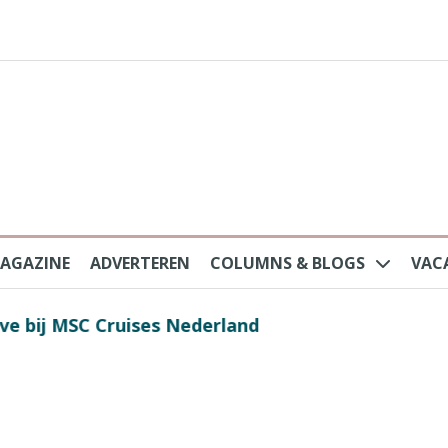
AGAZINE
ADVERTEREN
COLUMNS & BLOGS
VAC
au na protesten massatoerisme: ‘Nederlandse toe