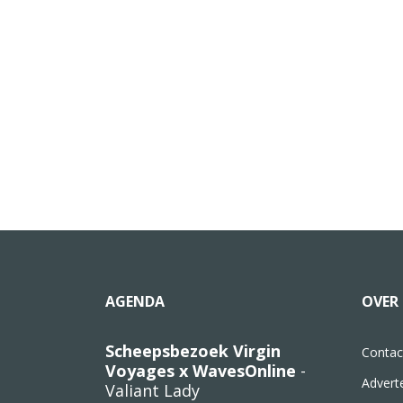
AGENDA
OVER 
Scheepsbezoek Virgin
Contac
Voyages x WavesOnline
-
Advert
Valiant Lady