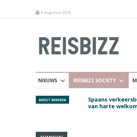
6 augustus 2026
NIEUWS
REISBIZZ SOCIETY
M
 sluiting luchthaven
Spaans verkeersbure
MEEST BEKEKEN
van harte welkom’