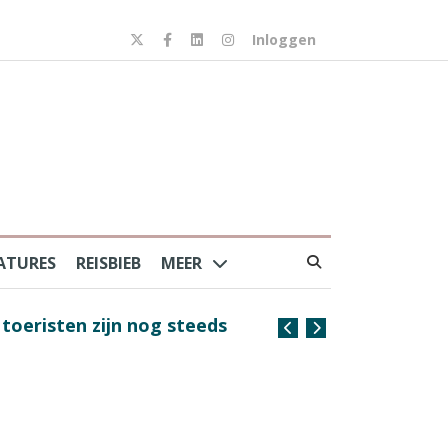
Inloggen
ATURES
REISBIEB
MEER
risten zijn nog steeds
Coffee with the Captain