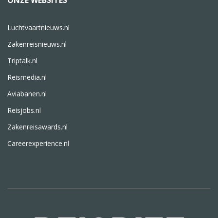
ONZE WEBSITES
Luchtvaartnieuws.nl
Zakenreisnieuws.nl
Triptalk.nl
Reismedia.nl
Aviabanen.nl
Reisjobs.nl
Zakenreisawards.nl
Careerexperience.nl