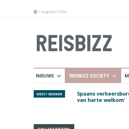
7 augustus 2026
NIEUWS
REISBIZZ SOCIETY
M
 sluiting luchthaven
Spaans verkeersbure
MEEST BEKEKEN
van harte welkom’