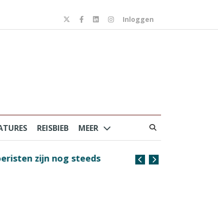
Inloggen
ATURES
REISBIEB
MEER
risten zijn nog steeds
Coffee with the Captain