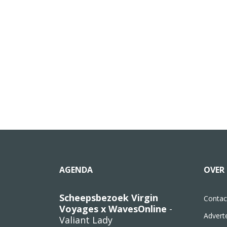
AGENDA
OVER 
Scheepsbezoek Virgin
Contac
Voyages x WavesOnline
-
Advert
Valiant Lady