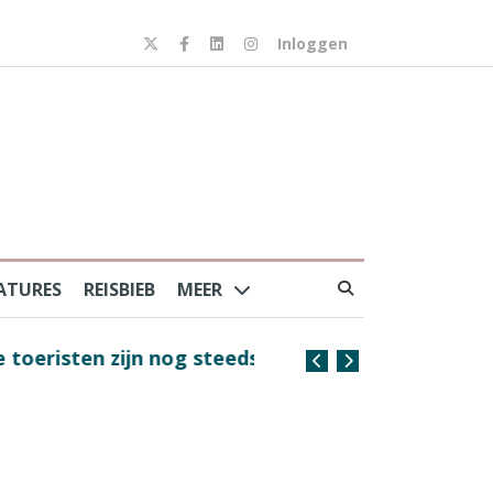
Inloggen
ATURES
REISBIEB
MEER
risten zijn nog steeds
Coffee with the Captain