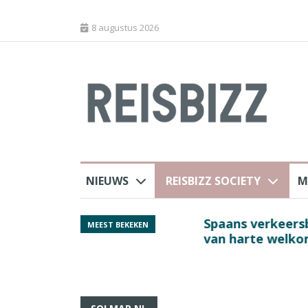
8 augustus 2026
NIEUWS
REISBIZZ SOCIETY
M
rland
Spaans verkeersbure
MEEST BEKEKEN
van harte welkom’