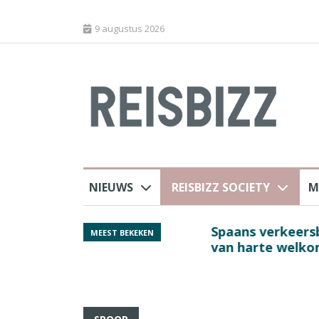
9 augustus 2026
NIEUWS
REISBIZZ SOCIETY
M
rland
Spaans verkeersbure
MEEST BEKEKEN
van harte welkom’