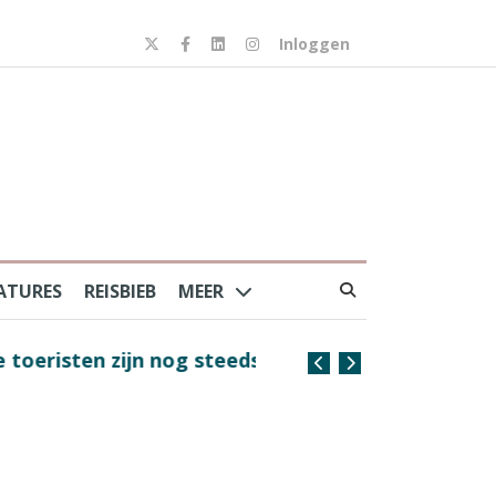
Inloggen
ATURES
REISBIEB
MEER
risten zijn nog steeds
Coffee with the Captain