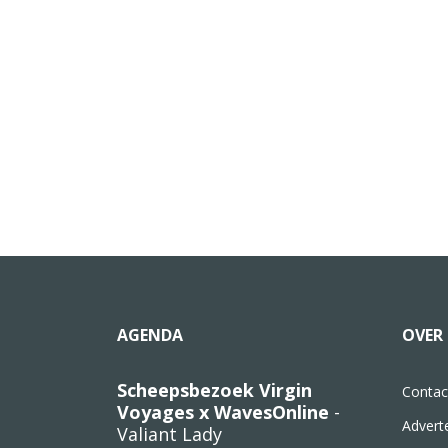
AGENDA
OVER 
Scheepsbezoek Virgin
Contac
Voyages x WavesOnline
-
Advert
Valiant Lady