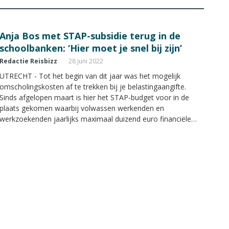
Anja Bos met STAP-subsidie terug in de
schoolbanken: ‘Hier moet je snel bij zijn’
Redactie Reisbizz
28 juni 2022
UTRECHT - Tot het begin van dit jaar was het mogelijk
omscholingskosten af te trekken bij je belastingaangifte.
Sinds afgelopen maart is hier het STAP-budget voor in de
plaats gekomen waarbij volwassen werkenden en
werkzoekenden jaarlijks maximaal duizend euro financiële
hulp krijgen om scholing te betalen. Anja Bos, aangesloten bij
Face2Face Travel, heeft deze kans met beide handen
aangegrepen.