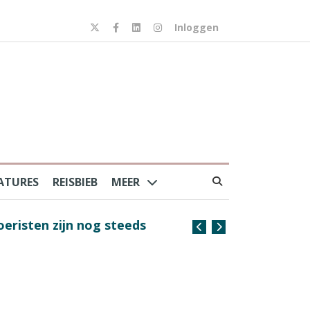
Inloggen
ATURES
REISBIEB
MEER
risten zijn nog steeds
Coffee with the Captain