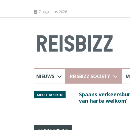
7 augustus 2026
NIEUWS
REISBIZZ SOCIETY
M
Spaans verkeersbure
MEEST BEKEKEN
van harte welkom’