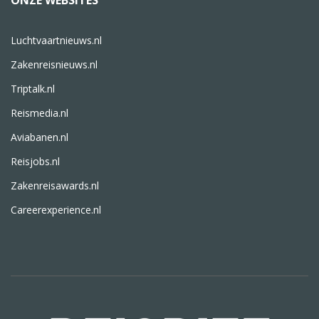
ONZE WEBSITES
Luchtvaartnieuws.nl
Zakenreisnieuws.nl
Triptalk.nl
Reismedia.nl
Aviabanen.nl
Reisjobs.nl
Zakenreisawards.nl
Careerexperience.nl