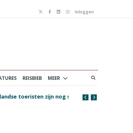
Inloggen
ATURES
REISBIEB
MEER
risten zijn nog steeds
Coffee with the Captain