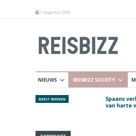
7 augustus 2026
NIEUWS
REISBIZZ SOCIETY
M
j ANVR
Spaans verkeersbure
MEEST BEKEKEN
van harte welkom’