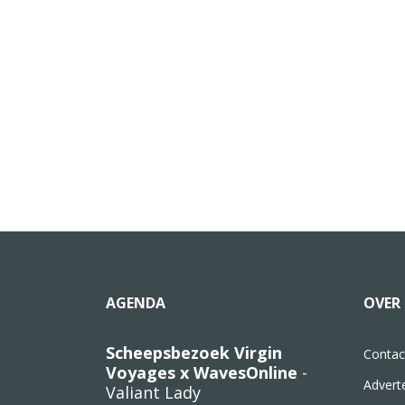
AGENDA
OVER 
Scheepsbezoek Virgin
Contac
Voyages x WavesOnline
-
Advert
Valiant Lady