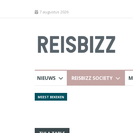
7 augustus 2026
NIEUWS
REISBIZZ SOCIETY
M
Spaans verkeersbure
MEEST BEKEKEN
van harte welkom’