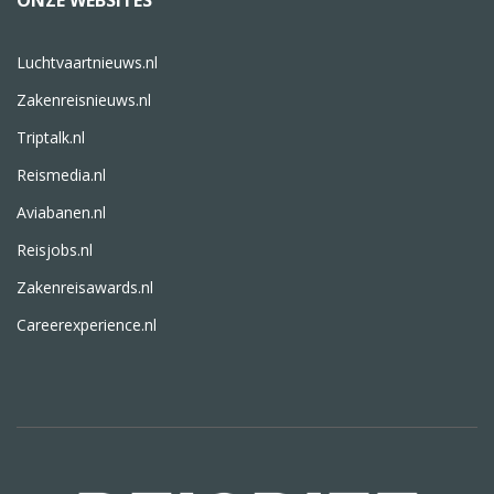
ONZE WEBSITES
Luchtvaartnieuws.nl
Zakenreisnieuws.nl
Triptalk.nl
Reismedia.nl
Aviabanen.nl
Reisjobs.nl
Zakenreisawards.nl
Careerexperience.nl