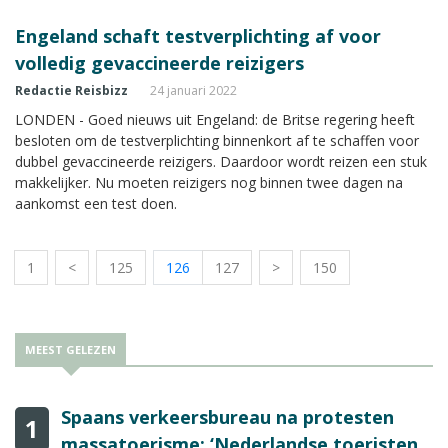
Engeland schaft testverplichting af voor
volledig gevaccineerde reizigers
Redactie Reisbizz
24 januari 2022
LONDEN - Goed nieuws uit Engeland: de Britse regering heeft
besloten om de testverplichting binnenkort af te schaffen voor
dubbel gevaccineerde reizigers. Daardoor wordt reizen een stuk
makkelijker. Nu moeten reizigers nog binnen twee dagen na
aankomst een test doen.
1
<
125
126
127
>
150
MEEST GELEZEN
Spaans verkeersbureau na protesten
1
massatoerisme: ‘Nederlandse toeristen