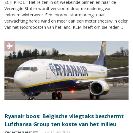
SCHIPHOL - Het reizen in dit weekeinde binnen en naar de
Verenigde Staten wordt verstoord door de nadering van
extreem winterweer. Een enorme storm brengt naar
verwachting harde wind en meer dan een meter sneeuw in delen
van het Noordoosten van het land. KLM heeft om die reden
zaterdag de vlucht naar New York geannuleerd, zo meldt een
woordvoerster aan dit medium.
Ryanair boos: Belgische vliegtaks beschermt
Lufthansa Group ten koste van het milieu
Redactie Reisbizz
28 januari 2022