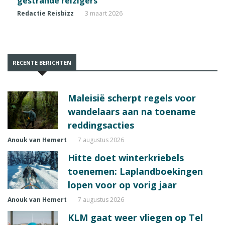
gestrande reizigers
Redactie Reisbizz
3 maart 2026
RECENTE BERICHTEN
Maleisië scherpt regels voor
wandelaars aan na toename
reddingsacties
Anouk van Hemert
7 augustus 2026
Hitte doet winterkriebels
toenemen: Laplandboekingen
lopen voor op vorig jaar
Anouk van Hemert
7 augustus 2026
KLM gaat weer vliegen op Tel