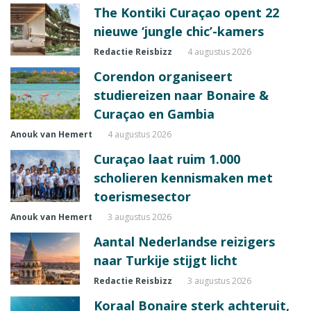
The Kontiki Curaçao opent 22
nieuwe ‘jungle chic’-kamers
Redactie Reisbizz
4 augustus 2026
Corendon organiseert
studiereizen naar Bonaire &
Curaçao en Gambia
Anouk van Hemert
4 augustus 2026
Curaçao laat ruim 1.000
scholieren kennismaken met
toerismesector
Anouk van Hemert
3 augustus 2026
Aantal Nederlandse reizigers
naar Turkije stijgt licht
Redactie Reisbizz
3 augustus 2026
Koraal Bonaire sterk achteruit,