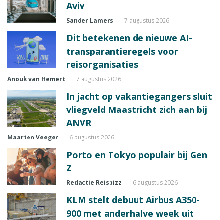
Aviv
Sander Lamers
7 augustus 2026
Dit betekenen de nieuwe AI-
transparantieregels voor
reisorganisaties
Anouk van Hemert
7 augustus 2026
In jacht op vakantiegangers sluit
vliegveld Maastricht zich aan bij
ANVR
Maarten Veeger
6 augustus 2026
Porto en Tokyo populair bij Gen
Z
Redactie Reisbizz
6 augustus 2026
KLM stelt debuut Airbus A350-
900 met anderhalve week uit