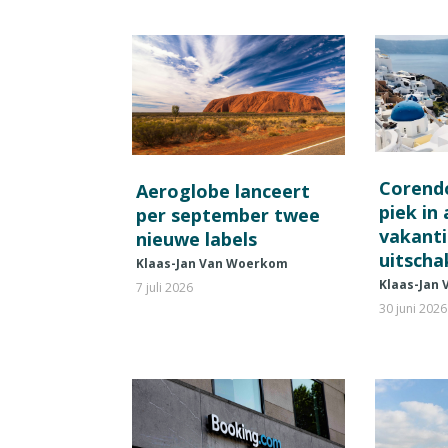
Corend
Aeroglobe lanceert
piek in
per september twee
vakant
nieuwe labels
uitscha
Klaas-Jan Van Woerkom
Klaas-Jan
7 juli 2026
30 juni 2026