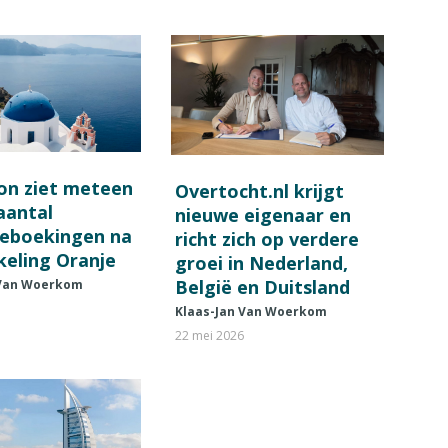
on ziet meteen
Overtocht.nl krijgt
 aantal
nieuwe eigenaar en
ieboekingen na
richt zich op verdere
keling Oranje
groei in Nederland,
België en Duitsland
 Van Woerkom
Klaas-Jan Van Woerkom
22 mei 2026