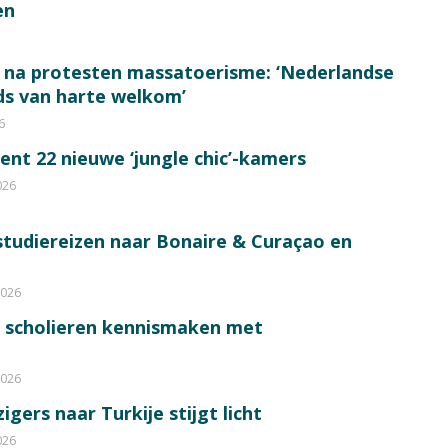
en
 na protesten massatoerisme: ‘Nederlandse
eds van harte welkom’
6
ent 22 nieuwe ‘jungle chic’-kamers
026
tudiereizen naar Bonaire & Curaçao en
2026
0 scholieren kennismaken met
2026
gers naar Turkije stijgt licht
026