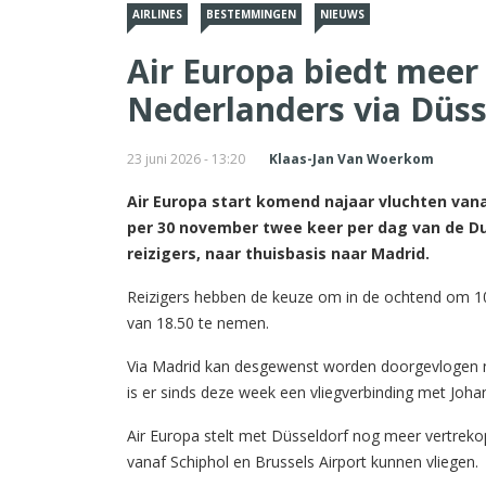
AIRLINES
BESTEMMINGEN
NIEUWS
Air Europa biedt meer 
Nederlanders via Düss
23 juni 2026 - 13:20
Klaas-Jan Van Woerkom
Air Europa start komend najaar vluchten vana
per 30 november twee keer per dag van de Dui
reizigers, naar thuisbasis naar Madrid.
Reizigers hebben de keuze om in de ochtend om 10.
van 18.50 te nemen.
Via Madrid kan desgewenst worden doorgevlogen na
is er sinds deze week een vliegverbinding met Joha
Air Europa stelt met Düsseldorf nog meer vertreko
vanaf Schiphol en Brussels Airport kunnen vliegen.