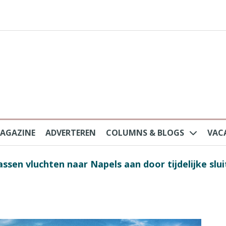
AGAZINE
ADVERTEREN
COLUMNS & BLOGS
VAC
au na protesten massatoerisme: ‘Nederlandse toe