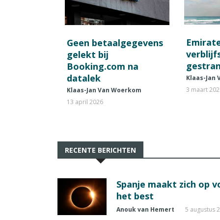
Emirat
Geen betaalgegevens
verblij
gelekt bij
gestran
Booking.com na
datalek
Klaas-Jan
3 maart 20
Klaas-Jan Van Woerkom
13 april 2026
RECENTE BERICHTEN
Spanje maakt zich op vo
het best
Anouk van Hemert
5 augustus 