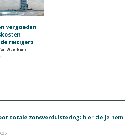
en vergoeden
fskosten
de reizigers
 Van Woerkom
26
or totale zonsverduistering: hier zie je hem
2026