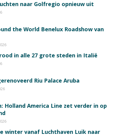
luchten naar Golfregio opnieuw uit
26
round the World Benelux Roadshow van
2026
od in alle 27 grote steden in Italië
26
gerenoveerd Riu Palace Aruba
026
: Holland America Line zet verder in op
nd
2026
de winter vanaf Luchthaven Luik naar