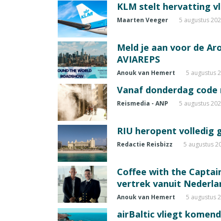
KLM stelt hervatting v
Maarten Veeger
5 augustus 20
Meld je aan voor de A
AVIAREPS
Anouk van Hemert
5 augustus 
Vanaf donderdag code ro
Reismedia - ANP
5 augustus 20
RIU heropent volledig 
Redactie Reisbizz
5 augustus 2
Coffee with the Captain
vertrek vanuit Nederla
Anouk van Hemert
5 augustus 
airBaltic vliegt komen