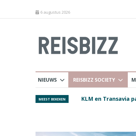
6 augustus 2026
NIEUWS
REISBIZZ SOCIETY
M
 sluiting luchthaven
Spaans verkeersbure
MEEST BEKEKEN
van harte welkom’