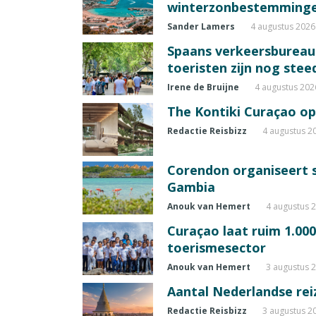
winterzonbestemming
Sander Lamers
4 augustus 2026
Spaans verkeersbureau
toeristen zijn nog ste
Irene de Bruijne
4 augustus 202
The Kontiki Curaçao op
Redactie Reisbizz
4 augustus 2
Corendon organiseert s
Gambia
Anouk van Hemert
4 augustus 
Curaçao laat ruim 1.00
toerismesector
Anouk van Hemert
3 augustus 
Aantal Nederlandse reizi
Redactie Reisbizz
3 augustus 2