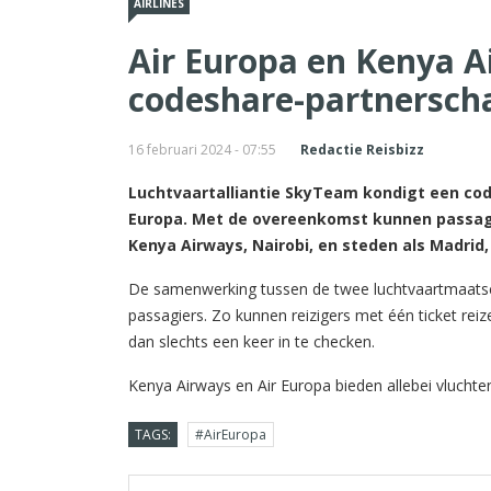
AIRLINES
Air Europa en Kenya 
codeshare-partnersch
16 februari 2024 - 07:55
Redactie Reisbizz
Luchtvaartalliantie SkyTeam kondigt een co
Europa. Met de overeenkomst kunnen passagie
Kenya Airways, Nairobi, en steden als Madrid
De samenwerking tussen de twee luchtvaartmaatsc
passagiers. Zo kunnen reizigers met één ticket re
dan slechts een keer in te checken.
Kenya Airways en Air Europa bieden allebei vlucht
TAGS:
#AirEuropa