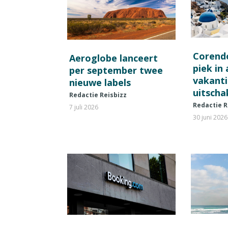
Corend
Aeroglobe lanceert
piek in
per september twee
vakant
nieuwe labels
uitscha
Redactie Reisbizz
Redactie R
7 juli 2026
30 juni 2026