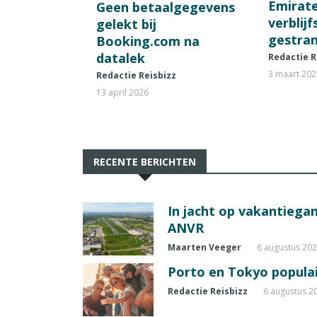
Emirat
Geen betaalgegevens
verblij
gelekt bij
gestran
Booking.com na
datalek
Redactie R
3 maart 20
Redactie Reisbizz
13 april 2026
RECENTE BERICHTEN
In jacht op vakantiegang
ANVR
Maarten Veeger
6 augustus 20
Porto en Tokyo populai
Redactie Reisbizz
6 augustus 2