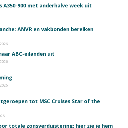
s A350-900 met anderhalve week uit
ranche: ANVR en vakbonden bereiken
 2026
 naar ABC-eilanden uit
 2026
mming
 2026
itgeroepen tot MSC Cruises Star of the
026
or totale zonsverduistering: hier zie je hem