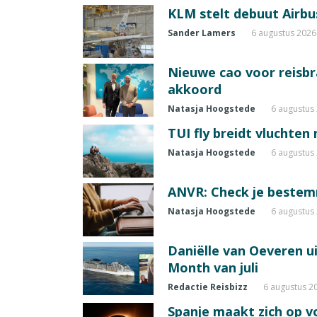
KLM stelt debuut Airbu
Sander Lamers
6 augustus 2026
Nieuwe cao voor reisb
akkoord
Natasja Hoogstede
6 augustus
TUI fly breidt vluchten
Natasja Hoogstede
6 augustus
ANVR: Check je beste
Natasja Hoogstede
6 augustus
Daniëlle van Oeveren u
Month van juli
Redactie Reisbizz
6 augustus 2
Spanje maakt zich op vo