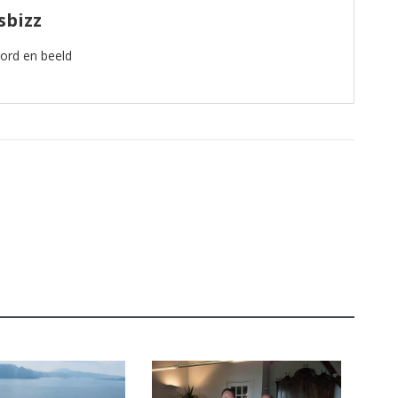
sbizz
oord en beeld