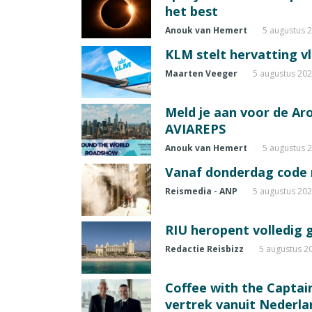
het best
Anouk van Hemert
5 augustus 
KLM stelt hervatting v
Maarten Veeger
5 augustus 20
Meld je aan voor de A
AVIAREPS
Anouk van Hemert
5 augustus 
Vanaf donderdag code ro
Reismedia - ANP
5 augustus 20
RIU heropent volledig 
Redactie Reisbizz
5 augustus 2
Coffee with the Captain
vertrek vanuit Nederla