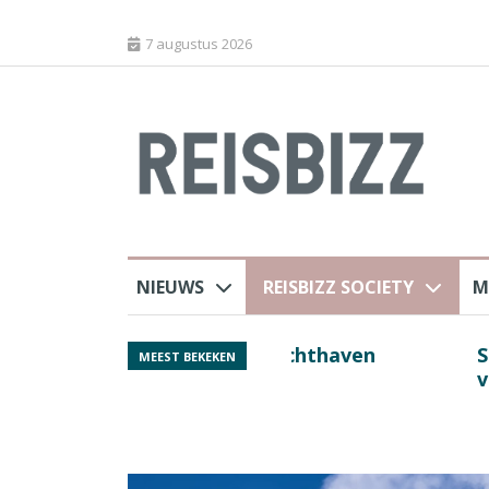
7 augustus 2026
NIEUWS
REISBIZZ SOCIETY
M
 sluiting luchthaven
Spaans verkeersbure
MEEST BEKEKEN
van harte welkom’