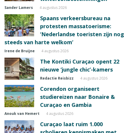
Sander Lamers
4 augustus 2026
Spaans verkeersbureau na
protesten massatoerisme:
‘Nederlandse toeristen zijn nog
steeds van harte welkom’
Irene de Bruijne
4 augustus 2026
The Kontiki Curaçao opent 22
nieuwe ‘jungle chic’-kamers
Redactie Reisbizz
4 augustus 2026
Corendon organiseert
studiereizen naar Bonaire &
Curaçao en Gambia
Anouk van Hemert
4 augustus 2026
Curaçao laat ruim 1.000
scholieren kennismaken met