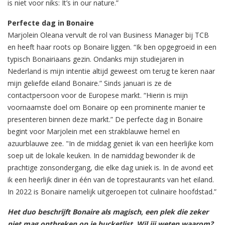
is niet voor niks: It’s in our nature.”
Perfecte dag in Bonaire
Marjolein Oleana vervult de rol van Business Manager bij TCB
en heeft haar roots op Bonaire liggen. “Ik ben opgegroeid in een
typisch Bonairiaans gezin. Ondanks mijn studiejaren in
Nederland is mijn intentie altijd geweest om terug te keren naar
mijn geliefde eiland Bonaire.” Sinds januari is ze de
contactpersoon voor de Europese markt. “Hierin is mijn
voornaamste doel om Bonaire op een prominente manier te
presenteren binnen deze markt.” De perfecte dag in Bonaire
begint voor Marjolein met een strakblauwe hemel en
azuurblauwe zee. "In de middag geniet ik van een heerlijke kom
soep uit de lokale keuken. In de namiddag bewonder ik de
prachtige zonsondergang, die elke dag uniek is. In de avond eet
ik een heerlijk diner in één van de toprestaurants van het eiland.
In 2022 is Bonaire namelijk uitgeroepen tot culinaire hoofdstad.”
Het duo beschrijft Bonaire als magisch, een plek die zeker
niet mag ontbreken op je bucketlist. Wil jij weten waarom?