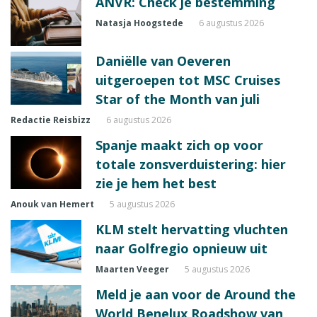
ANVR: Check je bestemming
Natasja Hoogstede
6 augustus 2026
Daniëlle van Oeveren
uitgeroepen tot MSC Cruises
Star of the Month van juli
Redactie Reisbizz
6 augustus 2026
Spanje maakt zich op voor
totale zonsverduistering: hier
zie je hem het best
Anouk van Hemert
5 augustus 2026
KLM stelt hervatting vluchten
naar Golfregio opnieuw uit
Maarten Veeger
5 augustus 2026
Meld je aan voor de Around the
World Benelux Roadshow van