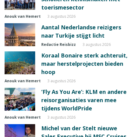
toerismesector
Anouk van Hemert
3 augustus 2026
Aantal Nederlandse reizigers
naar Turkije stijgt licht
Redactie Reisbizz
3 augustus 2026
Koraal Bonaire sterk achteruit,
maar herstelprojecten bieden
hoop
Anouk van Hemert
3 augustus 2026
‘Fly As You Are’: KLM en andere
reisorganisaties varen mee
tijdens WorldPride
Anouk van Hemert
3 augustus 2026
Michel van der Stelt nieuwe
Sales Executive bij MSC Cruises