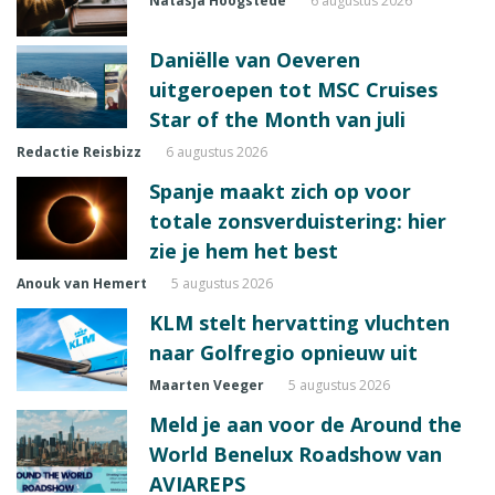
Natasja Hoogstede
6 augustus 2026
Daniëlle van Oeveren
uitgeroepen tot MSC Cruises
Star of the Month van juli
Redactie Reisbizz
6 augustus 2026
Spanje maakt zich op voor
totale zonsverduistering: hier
zie je hem het best
Anouk van Hemert
5 augustus 2026
KLM stelt hervatting vluchten
naar Golfregio opnieuw uit
Maarten Veeger
5 augustus 2026
Meld je aan voor de Around the
World Benelux Roadshow van
AVIAREPS