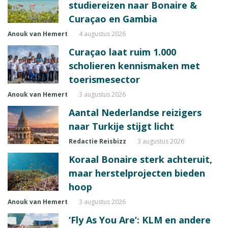
studiereizen naar Bonaire &
Curaçao en Gambia
Anouk van Hemert
4 augustus 2026
Curaçao laat ruim 1.000
scholieren kennismaken met
toerismesector
Anouk van Hemert
3 augustus 2026
Aantal Nederlandse reizigers
naar Turkije stijgt licht
Redactie Reisbizz
3 augustus 2026
Koraal Bonaire sterk achteruit,
maar herstelprojecten bieden
hoop
Anouk van Hemert
3 augustus 2026
‘Fly As You Are’: KLM en andere