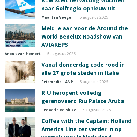
KLM stelt hervatting vluchten
naar Golfregio opnieuw uit
Maarten Veeger
5 augustus 2026
Meld je aan voor de Around the
World Benelux Roadshow van
AVIAREPS
Anouk van Hemert
5 augustus 2026
Vanaf donderdag code rood in
alle 27 grote steden in Italië
Reismedia - ANP
5 augustus 2026
RIU heropent volledig
gerenoveerd Riu Palace Aruba
Redactie Reisbizz
5 augustus 2026
Coffee with the Captain: Holland
America Line zet verder in op