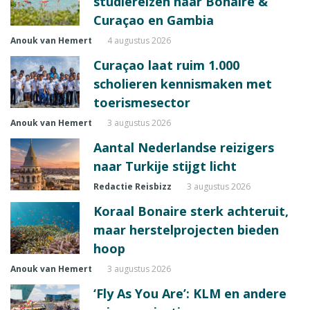
studiereizen naar Bonaire &
Curaçao en Gambia
Anouk van Hemert
4 augustus 2026
Curaçao laat ruim 1.000
scholieren kennismaken met
toerismesector
Anouk van Hemert
3 augustus 2026
Aantal Nederlandse reizigers
naar Turkije stijgt licht
Redactie Reisbizz
3 augustus 2026
Koraal Bonaire sterk achteruit,
maar herstelprojecten bieden
hoop
Anouk van Hemert
3 augustus 2026
‘Fly As You Are’: KLM en andere