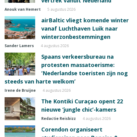
vertrek vanuit Nederland
Anouk van Hemert
5 augustus 2026
airBaltic vliegt komende winter
vanaf Luchthaven Luik naar
winterzonbestemmingen
Sander Lamers
4 augustus 2026
Spaans verkeersbureau na
protesten massatoerisme:
‘Nederlandse toeristen zijn nog
steeds van harte welkom’
Irene de Bruijne
4 augustus 2026
The Kontiki Curaçao opent 22
nieuwe ‘jungle chic’-kamers
Redactie Reisbizz
4 augustus 2026
Corendon organiseert