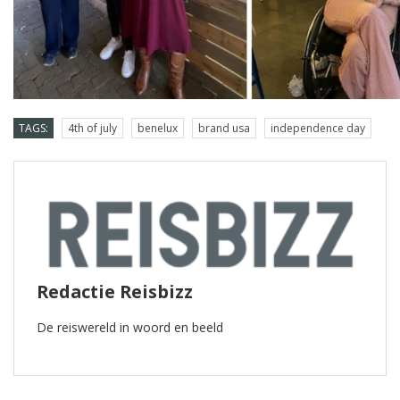
TAGS:
4th of july
benelux
brand usa
independence day
Redactie Reisbizz
De reiswereld in woord en beeld