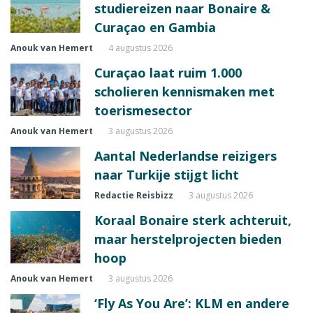
studiereizen naar Bonaire &
Curaçao en Gambia
Anouk van Hemert
4 augustus 2026
Curaçao laat ruim 1.000
scholieren kennismaken met
toerismesector
Anouk van Hemert
3 augustus 2026
Aantal Nederlandse reizigers
naar Turkije stijgt licht
Redactie Reisbizz
3 augustus 2026
Koraal Bonaire sterk achteruit,
maar herstelprojecten bieden
hoop
Anouk van Hemert
3 augustus 2026
‘Fly As You Are’: KLM en andere