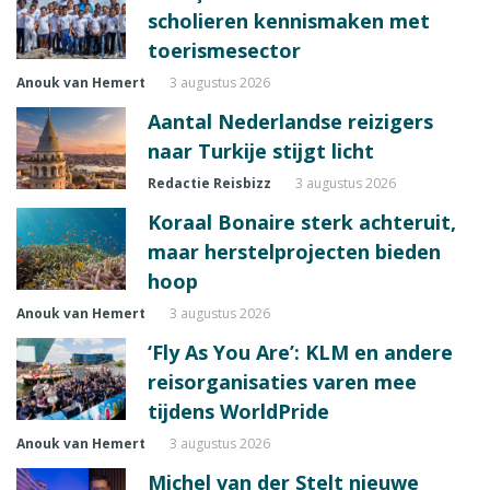
scholieren kennismaken met
toerismesector
Anouk van Hemert
3 augustus 2026
Aantal Nederlandse reizigers
naar Turkije stijgt licht
Redactie Reisbizz
3 augustus 2026
Koraal Bonaire sterk achteruit,
maar herstelprojecten bieden
hoop
Anouk van Hemert
3 augustus 2026
‘Fly As You Are’: KLM en andere
reisorganisaties varen mee
tijdens WorldPride
Anouk van Hemert
3 augustus 2026
Michel van der Stelt nieuwe