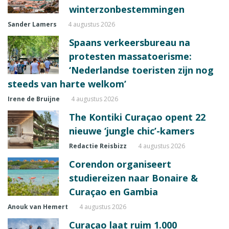
winterzonbestemmingen
Sander Lamers
4 augustus 2026
Spaans verkeersbureau na
protesten massatoerisme:
‘Nederlandse toeristen zijn nog
steeds van harte welkom’
Irene de Bruijne
4 augustus 2026
The Kontiki Curaçao opent 22
nieuwe ‘jungle chic’-kamers
Redactie Reisbizz
4 augustus 2026
Corendon organiseert
studiereizen naar Bonaire &
Curaçao en Gambia
Anouk van Hemert
4 augustus 2026
Curaçao laat ruim 1.000