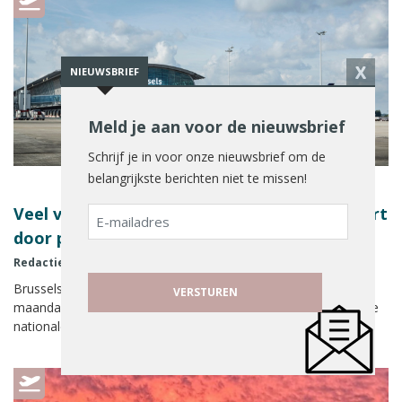
X
NIEUWSBRIEF
Meld je aan voor de nieuwsbrief
Schrijf je in voor onze nieuwsbrief om de
belangrijkste berichten niet te missen!
Veel vluchtuitval verwacht op Brussels Airport
E-
mailadres
door protestactie maandag
Redactie Reisbizz
13 januari 2025
Brussels Airport waarschuwt passagiers dat het vliegschema
maandag 13 januari ernstig ontregeld zal zijn als gevolg van de
nationale manifestatie tegen de pensioenplannen van de […]