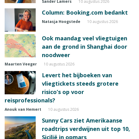
Sander Lamers
10 augustus 2026
Column: Booking.com bedankt
Natasja Hoogstede
10 augustus 2026
Ook maandag veel vliegtuigen
aan de grond in Shanghai door
noodweer
Maarten Veeger
10 augustus 2026
Levert het bijboeken van
vliegtickets steeds grotere
risico’s op voor
reisprofessionals?
Anouk van Hemert
10 augustus 2026
Sunny Cars ziet Amerikaanse
roadtrips verdwijnen uit top 10,
Sicilië in opmars