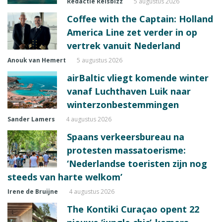
Redactie Reisbizz
5 augustus 2026
Coffee with the Captain: Holland
America Line zet verder in op
vertrek vanuit Nederland
Anouk van Hemert
5 augustus 2026
airBaltic vliegt komende winter
vanaf Luchthaven Luik naar
winterzonbestemmingen
Sander Lamers
4 augustus 2026
Spaans verkeersbureau na
protesten massatoerisme:
‘Nederlandse toeristen zijn nog
steeds van harte welkom’
Irene de Bruijne
4 augustus 2026
The Kontiki Curaçao opent 22