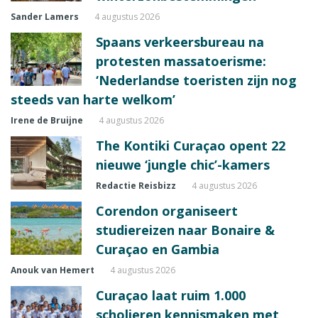
Sander Lamers
4 augustus 2026
Spaans verkeersbureau na
protesten massatoerisme:
‘Nederlandse toeristen zijn nog
steeds van harte welkom’
Irene de Bruijne
4 augustus 2026
The Kontiki Curaçao opent 22
nieuwe ‘jungle chic’-kamers
Redactie Reisbizz
4 augustus 2026
Corendon organiseert
studiereizen naar Bonaire &
Curaçao en Gambia
Anouk van Hemert
4 augustus 2026
Curaçao laat ruim 1.000
scholieren kennismaken met