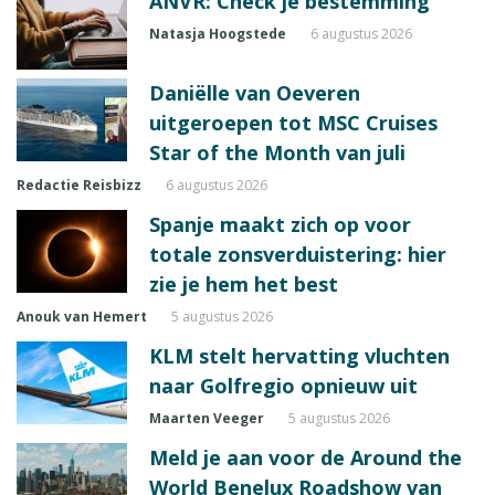
ANVR: Check je bestemming
Natasja Hoogstede
6 augustus 2026
Daniëlle van Oeveren
uitgeroepen tot MSC Cruises
Star of the Month van juli
Redactie Reisbizz
6 augustus 2026
Spanje maakt zich op voor
totale zonsverduistering: hier
zie je hem het best
Anouk van Hemert
5 augustus 2026
KLM stelt hervatting vluchten
naar Golfregio opnieuw uit
Maarten Veeger
5 augustus 2026
Meld je aan voor de Around the
World Benelux Roadshow van