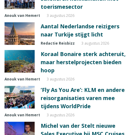
toerismesector
Anouk van Hemert
3 augustus 2026
Aantal Nederlandse reizigers
naar Turkije stijgt licht
Redactie Reisbizz
3 augustus 2026
Koraal Bonaire sterk achteruit,
maar herstelprojecten bieden
hoop
Anouk van Hemert
3 augustus 2026
‘Fly As You Are’: KLM en andere
reisorganisaties varen mee
tijdens WorldPride
Anouk van Hemert
3 augustus 2026
Michel van der Stelt nieuwe
Sales Executive bij MSC Cruises