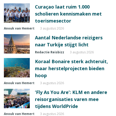
Curaçao laat ruim 1.000
scholieren kennismaken met
toerismesector
Anouk van Hemert
3 augustus 2026
Aantal Nederlandse reizigers
naar Turkije stijgt licht
Redactie Reisbizz
3 augustus 2026
Koraal Bonaire sterk achteruit,
maar herstelprojecten bieden
hoop
Anouk van Hemert
3 augustus 2026
‘Fly As You Are’: KLM en andere
reisorganisaties varen mee
tijdens WorldPride
Anouk van Hemert
3 augustus 2026