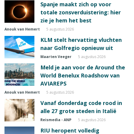
Spanje maakt zich op voor
totale zonsverduistering: hier
zie je hem het best
Anouk van Hemert
5 augustus 2026
KLM stelt hervatting vluchten
naar Golfregio opnieuw uit
Maarten Veeger
5 augustus 2026
Meld je aan voor de Around the
World Benelux Roadshow van
AVIAREPS
Anouk van Hemert
5 augustus 2026
Vanaf donderdag code rood in
alle 27 grote steden in Italië
Reismedia - ANP
5 augustus 2026
RIU heropent volledig