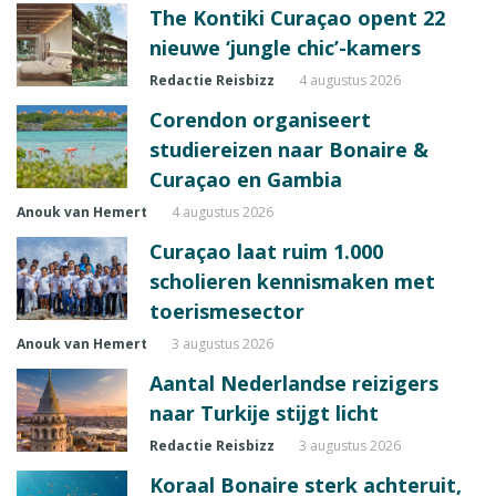
The Kontiki Curaçao opent 22
nieuwe ‘jungle chic’-kamers
Redactie Reisbizz
4 augustus 2026
Corendon organiseert
studiereizen naar Bonaire &
Curaçao en Gambia
Anouk van Hemert
4 augustus 2026
Curaçao laat ruim 1.000
scholieren kennismaken met
toerismesector
Anouk van Hemert
3 augustus 2026
Aantal Nederlandse reizigers
naar Turkije stijgt licht
Redactie Reisbizz
3 augustus 2026
Koraal Bonaire sterk achteruit,