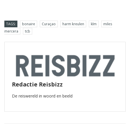
TAGS:
bonaire
Curaçao
harm kreulen
klm
miles
mercera
tcb
Redactie Reisbizz
De reiswereld in woord en beeld