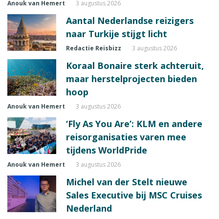
Anouk van Hemert
3 augustus 2026
Aantal Nederlandse reizigers
naar Turkije stijgt licht
Redactie Reisbizz
3 augustus 2026
Koraal Bonaire sterk achteruit,
maar herstelprojecten bieden
hoop
Anouk van Hemert
3 augustus 2026
‘Fly As You Are’: KLM en andere
reisorganisaties varen mee
tijdens WorldPride
Anouk van Hemert
3 augustus 2026
Michel van der Stelt nieuwe
Sales Executive bij MSC Cruises
Nederland