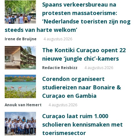
Spaans verkeersbureau na
protesten massatoerisme:
‘Nederlandse toeristen zijn nog
steeds van harte welkom’
Irene de Bruijne
4 augustus 2026
The Kontiki Curaçao opent 22
nieuwe ‘jungle chic’-kamers
Redactie Reisbizz
4 augustus 2026
Corendon organiseert
studiereizen naar Bonaire &
Curaçao en Gambia
Anouk van Hemert
4 augustus 2026
Curaçao laat ruim 1.000
scholieren kennismaken met
toerismesector