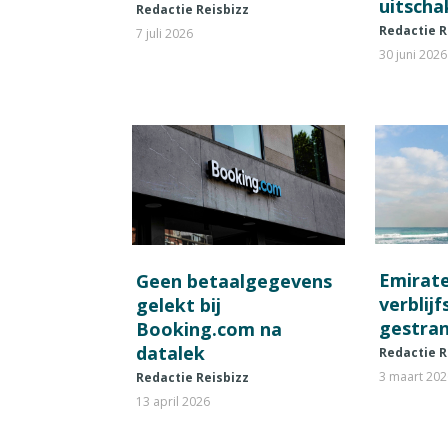
uitscha
Redactie Reisbizz
Redactie R
7 juli 2026
30 juni 2026
Emirat
Geen betaalgegevens
verblij
gelekt bij
gestran
Booking.com na
datalek
Redactie R
3 maart 20
Redactie Reisbizz
13 april 2026