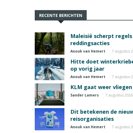
RECENTE BERICHTEN
Maleisië scherpt regel
reddingsacties
Anouk van Hemert
7 augustus 
Hitte doet winterkrie
op vorig jaar
Anouk van Hemert
7 augustus 
KLM gaat weer vliegen 
Sander Lamers
7 augustus 2026
Dit betekenen de nieuw
reisorganisaties
Anouk van Hemert
7 augustus 