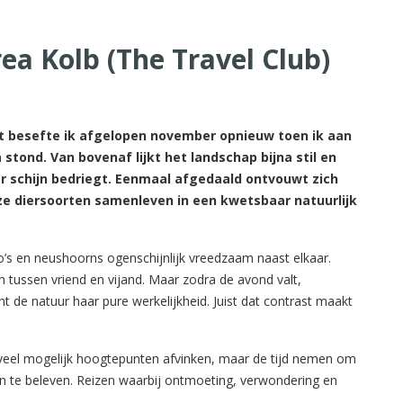
ea Kolb (The Travel Club)
Dat besefte ik afgelopen november opnieuw toen ik aan
tond. Van bovenaf lijkt het landschap bijna stil en
ar schijn bedriegt. Eenmaal afgedaald ontvouwt zich
e diersoorten samenleven in een kwetsbaar natuurlijk
go’s en neushoorns ogenschijnlijk vreedzaam naast elkaar.
n tussen vriend en vijand. Maar zodra de avond valt,
t de natuur haar pure werkelijkheid. Juist dat contrast maakt
zoveel mogelijk hoogtepunten afvinken, maar de tijd nemen om
en te beleven. Reizen waarbij ontmoeting, verwondering en