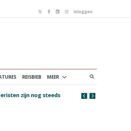
Inloggen
ATURES
REISBIEB
MEER
risten zijn nog steeds
Coffee with the Captain