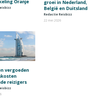
keling Oranje
groei in Nederland,
België en Duitsland
eisbizz
Redactie Reisbizz
22 mei 2026
en vergoeden
fskosten
de reizigers
eisbizz
26