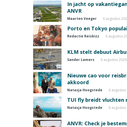
In jacht op vakantiegang
ANVR
Maarten Veeger
6 augustus 20
Porto en Tokyo populai
Redactie Reisbizz
6 augustus 2
KLM stelt debuut Airbu
Sander Lamers
6 augustus 2026
Nieuwe cao voor reisb
akkoord
Natasja Hoogstede
6 augustus
TUI fly breidt vluchten
Natasja Hoogstede
6 augustus
ANVR: Check je beste