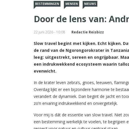
BESTEMMINGEN
MENSEN
NIEUWS
Door de lens van: Andr
22 juni 2026 - 10:08
Redactie Reisbizz
Slow travel begint met kijken. Echt kijken. 
de rand van de Ngorongorokrater in Tanzania s
leeg: uitgestrekt, sereen en ongrijpbaar. Ma
een indrukwekkend ecosysteem waarin talloz
evenwicht.
In de krater leven zebra’s, gnoes, leeuwen, flamin
Overdag lijkt er een bijzondere harmonie te bestaa
verandert de dynamiek. Dan begint de jacht en toon
zo’n ervaring indrukwekkend en onvergetelijk.
Voor mij is dát de essentie van slow travel. Niet 
een bestemming werkelijk te voelen, te begrijpen 
respect voor natuur en cultuur centraal staan.