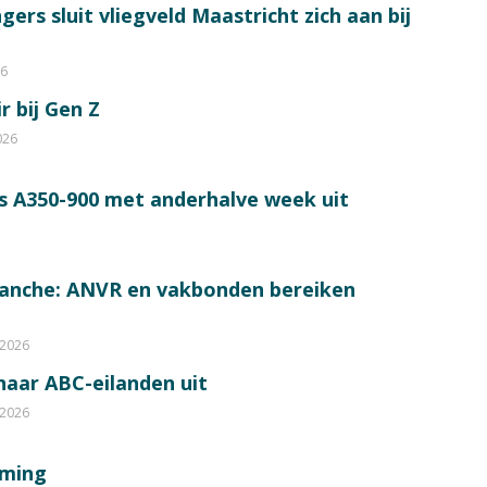
ers sluit vliegveld Maastricht zich aan bij
26
r bij Gen Z
026
s A350-900 met anderhalve week uit
ranche: ANVR en vakbonden bereiken
 2026
 naar ABC-eilanden uit
 2026
mming