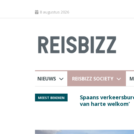
8 augustus 2026
NIEUWS
REISBIZZ SOCIETY
M
rland
Spaans verkeersbure
MEEST BEKEKEN
van harte welkom’