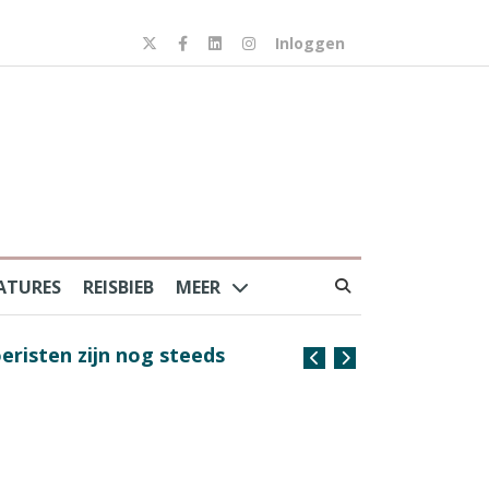
Inloggen
ATURES
REISBIEB
MEER
risten zijn nog steeds
Coffee with the Captain