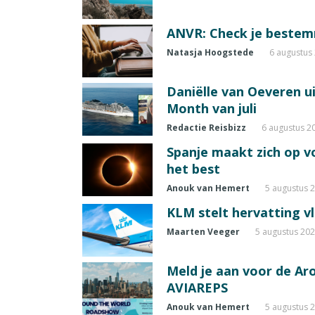
ANVR: Check je beste
Natasja Hoogstede
6 augustus
Daniëlle van Oeveren u
Month van juli
Redactie Reisbizz
6 augustus 2
Spanje maakt zich op vo
het best
Anouk van Hemert
5 augustus 
KLM stelt hervatting v
Maarten Veeger
5 augustus 20
Meld je aan voor de A
AVIAREPS
Anouk van Hemert
5 augustus 