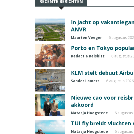
RECENTE BERICHTEN
In jacht op vakantiegang
ANVR
Maarten Veeger
6 augustus 20
Porto en Tokyo populai
Redactie Reisbizz
6 augustus 2
KLM stelt debuut Airbu
Sander Lamers
6 augustus 2026
Nieuwe cao voor reisb
akkoord
Natasja Hoogstede
6 augustus
TUI fly breidt vluchten
Natasja Hoogstede
6 augustus