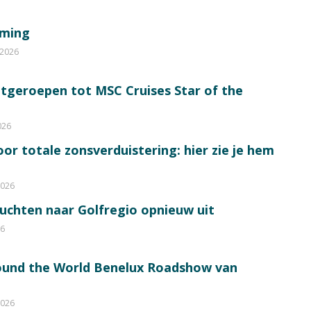
mming
 2026
itgeroepen tot MSC Cruises Star of the
026
or totale zonsverduistering: hier zie je hem
2026
luchten naar Golfregio opnieuw uit
26
round the World Benelux Roadshow van
2026