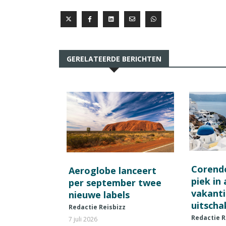
GERELATEERDE BERICHTEN
Corend
Aeroglobe lanceert
piek in
per september twee
vakant
nieuwe labels
uitscha
Redactie Reisbizz
Redactie R
7 juli 2026