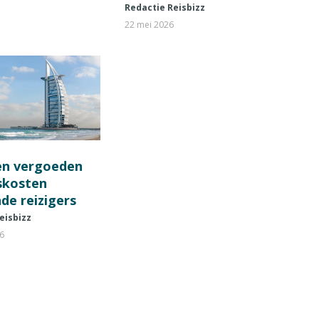
Redactie Reisbizz
22 mei 2026
en vergoeden
fskosten
de reizigers
eisbizz
26