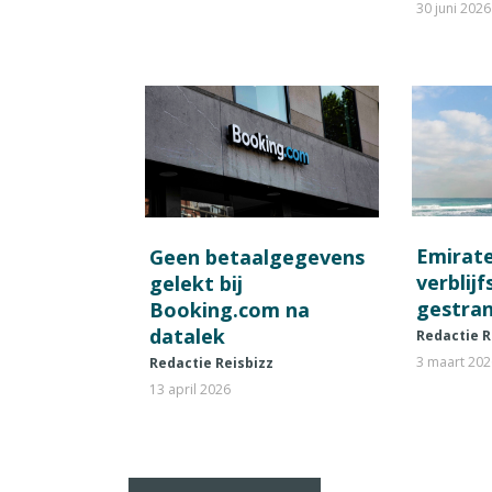
30 juni 2026
Emirat
Geen betaalgegevens
verblij
gelekt bij
gestran
Booking.com na
datalek
Redactie R
3 maart 20
Redactie Reisbizz
13 april 2026