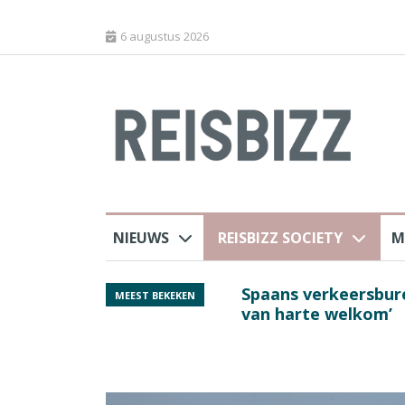
6 augustus 2026
NIEUWS
REISBIZZ SOCIETY
M
 sluiting luchthaven
Spaans verkeersbure
MEEST BEKEKEN
van harte welkom’