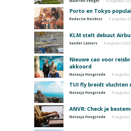
Maarten Veeger
6 augustus 20
Porto en Tokyo populai
Redactie Reisbizz
6 augustus 2
KLM stelt debuut Airbu
Sander Lamers
6 augustus 2026
Nieuwe cao voor reisb
akkoord
Natasja Hoogstede
6 augustus
TUI fly breidt vluchten
Natasja Hoogstede
6 augustus
ANVR: Check je beste
Natasja Hoogstede
6 augustus