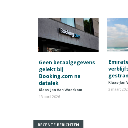
Emirat
Geen betaalgegevens
verblij
gelekt bij
gestran
Booking.com na
datalek
Klaas-Jan
3 maart 20
Klaas-Jan Van Woerkom
13 april 2026
RECENTE BERICHTEN