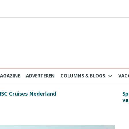
AGAZINE
ADVERTEREN
COLUMNS & BLOGS
VAC
au na protesten massatoerisme: ‘Nederlandse toe