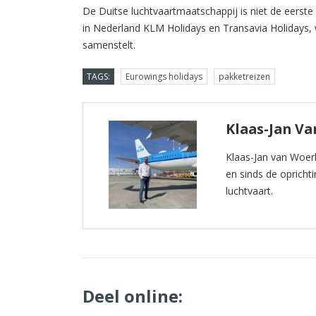
De Duitse luchtvaartmaatschappij is niet de eerste d
in Nederland KLM Holidays en Transavia Holidays, w
samenstelt.
TAGS:
Eurowings holidays
pakketreizen
Klaas-Jan V
Klaas-Jan van Woer
en sinds de oprichti
luchtvaart.
Deel online: