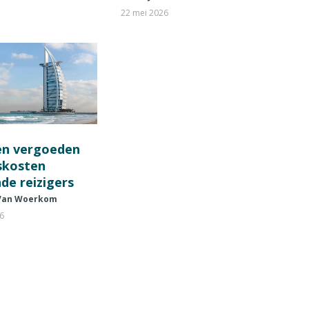
22 mei 2026
en vergoeden
fskosten
de reizigers
 Van Woerkom
26