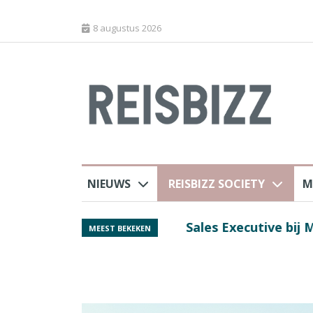
8 augustus 2026
NIEUWS
REISBIZZ SOCIETY
M
rland
Spaans verkeersbure
MEEST BEKEKEN
van harte welkom’