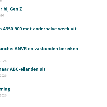
26
r bij Gen Z
026
s A350-900 met anderhalve week uit
ranche: ANVR en vakbonden bereiken
 2026
 naar ABC-eilanden uit
 2026
mming
 2026