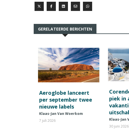
GERELATEERDE BERICHTEN
Corend
Aeroglobe lanceert
piek in
per september twee
vakant
nieuwe labels
uitscha
Klaas-Jan Van Woerkom
Klaas-Jan
7 juli 2026
30 juni 2026