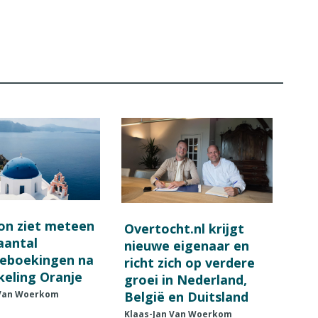
on ziet meteen
Overtocht.nl krijgt
 aantal
nieuwe eigenaar en
ieboekingen na
richt zich op verdere
keling Oranje
groei in Nederland,
België en Duitsland
 Van Woerkom
Klaas-Jan Van Woerkom