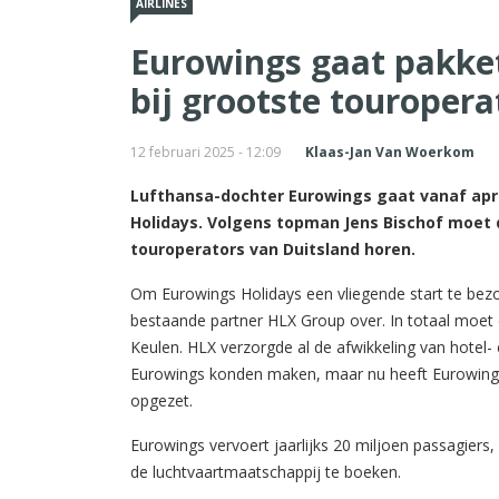
AIRLINES
Eurowings gaat pakket
bij grootste touropera
12 februari 2025 - 12:09
Klaas-Jan Van Woerkom
Lufthansa-dochter Eurowings gaat vanaf apr
Holidays. Volgens topman Jens Bischof moet 
touroperators van Duitsland horen.
Om Eurowings Holidays een vliegende start te bez
bestaande partner HLX Group over. In totaal moe
Keulen. HLX verzorgde al de afwikkeling van hotel
Eurowings konden maken, maar nu heeft Eurowings o
opgezet.
Eurowings vervoert jaarlijks 20 miljoen passagiers,
de luchtvaartmaatschappij te boeken.