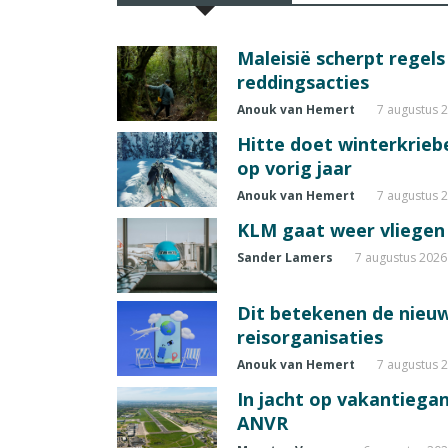
Maleisië scherpt regel
reddingsacties
Anouk van Hemert
7 augustus 
Hitte doet winterkrie
op vorig jaar
Anouk van Hemert
7 augustus 
KLM gaat weer vliegen 
Sander Lamers
7 augustus 2026
Dit betekenen de nieuw
reisorganisaties
Anouk van Hemert
7 augustus 
In jacht op vakantiegang
ANVR