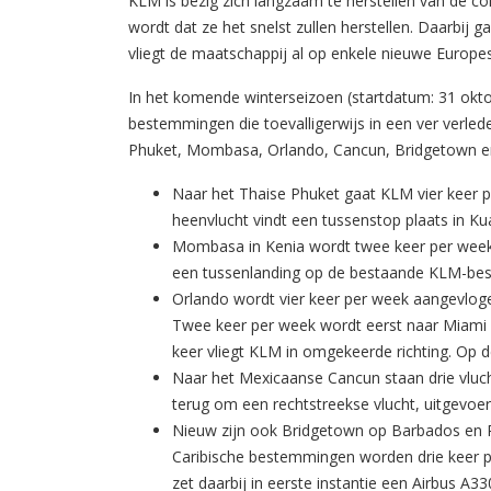
KLM is bezig zich langzaam te herstellen van de co
wordt dat ze het snelst zullen herstellen. Daarbi
vliegt de maatschappij al op enkele nieuwe Europ
In het komende winterseizoen (startdatum: 31 oktob
bestemmingen die toevalligerwijs in een ver verled
Phuket, Mombasa, Orlando, Cancun, Bridgetown en Po
Naar het Thaise Phuket gaat KLM vier keer 
heenvlucht vindt een tussenstop plaats in Ku
Mombasa in Kenia wordt twee keer per week
een tussenlanding op de bestaande KLM-bes
Orlando wordt vier keer per week aangevloge
Twee keer per week wordt eerst naar Miami 
keer vliegt KLM in omgekeerde richting. Op 
Naar het Mexicaanse Cancun staan drie vluch
terug om een rechtstreekse vlucht, uitgevoe
Nieuw zijn ook Bridgetown op Barbados en P
Caribische bestemmingen worden drie keer 
zet daarbij in eerste instantie een Airbus A33