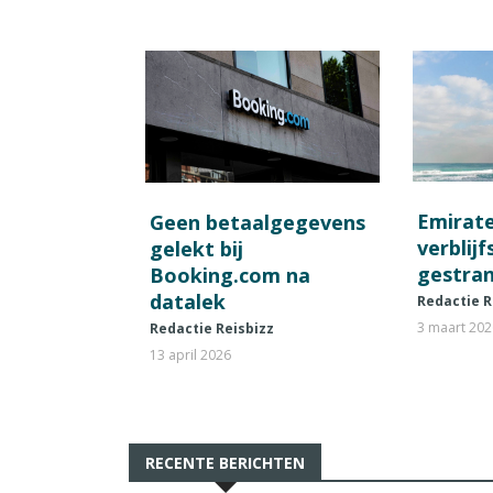
Emirat
Geen betaalgegevens
verblij
gelekt bij
gestran
Booking.com na
datalek
Redactie R
3 maart 20
Redactie Reisbizz
13 april 2026
RECENTE BERICHTEN