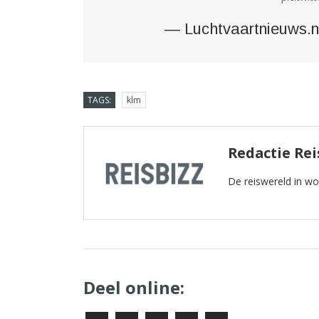
— Luchtvaartnieuws.n
TAGS:
klm
Redactie Rei
De reiswereld in w
Deel online: