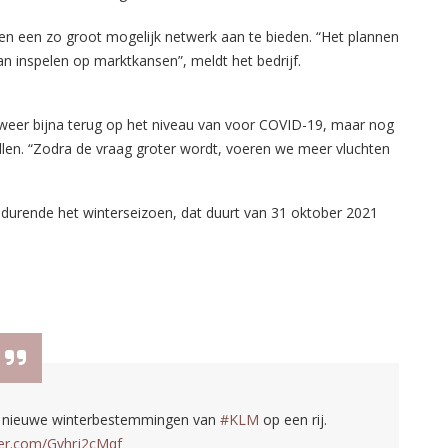
en een zo groot mogelijk netwerk aan te bieden. “Het plannen
an inspelen op marktkansen”, meldt het bedrijf.
weer bijna terug op het niveau van voor COVID-19, maar nog
llen. “Zodra de vraag groter wordt, voeren we meer vluchten
rende het winterseizoen, dat duurt van 31 oktober 2021
lle nieuwe winterbestemmingen van
#KLM
op een rij.
tter.com/Gvhrj2cMqf