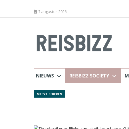
7 augustus 2026
NIEUWS
REISBIZZ SOCIETY
M
Spaans verkeersbure
MEEST BEKEKEN
van harte welkom’