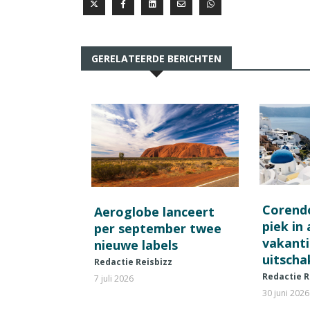
GERELATEERDE BERICHTEN
Corend
Aeroglobe lanceert
piek in
per september twee
vakant
nieuwe labels
uitscha
Redactie Reisbizz
Redactie R
7 juli 2026
30 juni 2026