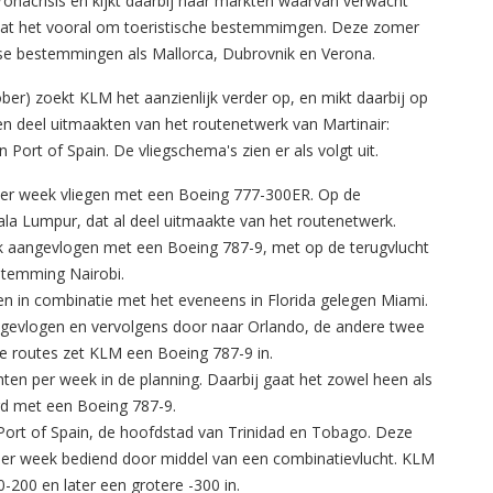
ronacrisis en kijkt daarbij naar markten waarvan verwacht
j gaat het vooral om toeristische bestemmimgen. Deze zomer
ese bestemmingen als Mallorca, Dubrovnik en Verona.
er) zoekt KLM het aanzienlijk verder op, en mikt daarbij op
en deel uitmaakten van het routenetwerk van Martinair:
rt of Spain. De vliegschema's zien er als volgt uit.
per week vliegen met een Boeing 777-300ER. Op de
ala Lumpur, dat al deel uitmaakte van het routenetwerk.
 aangevlogen met een Boeing 787-9, met op de terugvlucht
temming Nairobi.
n in combinatie met het eveneens in Florida gelegen Miami.
gevlogen en vervolgens door naar Orlando, de andere twee
de routes zet KLM een Boeing 787-9 in.
ten per week in de planning. Daarbij gaat het zowel heen als
rd met een Boeing 787-9.
ort of Spain, de hoofdstad van Trinidad en Tobago. Deze
per week bediend door middel van een combinatievlucht. KLM
0-200 en later een grotere -300 in.