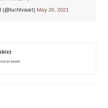
l (@luchtvaart)
May 26, 2021
sbizz
oord en beeld