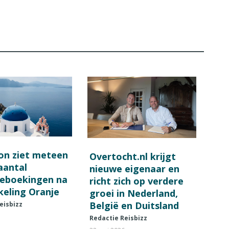
on ziet meteen
Overtocht.nl krijgt
 aantal
nieuwe eigenaar en
ieboekingen na
richt zich op verdere
keling Oranje
groei in Nederland,
België en Duitsland
eisbizz
Redactie Reisbizz