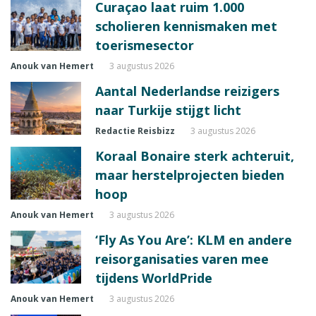
Curaçao laat ruim 1.000
scholieren kennismaken met
toerismesector
Anouk van Hemert
3 augustus 2026
Aantal Nederlandse reizigers
naar Turkije stijgt licht
Redactie Reisbizz
3 augustus 2026
Koraal Bonaire sterk achteruit,
maar herstelprojecten bieden
hoop
Anouk van Hemert
3 augustus 2026
‘Fly As You Are’: KLM en andere
reisorganisaties varen mee
tijdens WorldPride
Anouk van Hemert
3 augustus 2026