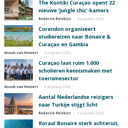
The Kontiki Curaçao opent 22
nieuwe ‘jungle chic’-kamers
Redactie Reisbizz
4 augustus 2026
Corendon organiseert
studiereizen naar Bonaire &
Curaçao en Gambia
Anouk van Hemert
4 augustus 2026
Curaçao laat ruim 1.000
scholieren kennismaken met
toerismesector
Anouk van Hemert
3 augustus 2026
Aantal Nederlandse reizigers
naar Turkije stijgt licht
Redactie Reisbizz
3 augustus 2026
Koraal Bonaire sterk achteruit,