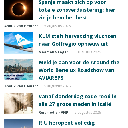
Spanje maakt zich op voor
totale zonsverduistering: hier
zie je hem het best
Anouk van Hemert
5 augustus 2026
KLM stelt hervatting vluchten
naar Golfregio opnieuw uit
Maarten Veeger
5 augustus 2026
Meld je aan voor de Around the
World Benelux Roadshow van
AVIAREPS
Anouk van Hemert
5 augustus 2026
Vanaf donderdag code rood in
alle 27 grote steden in Italië
Reismedia - ANP
5 augustus 2026
RIU heropent volledig