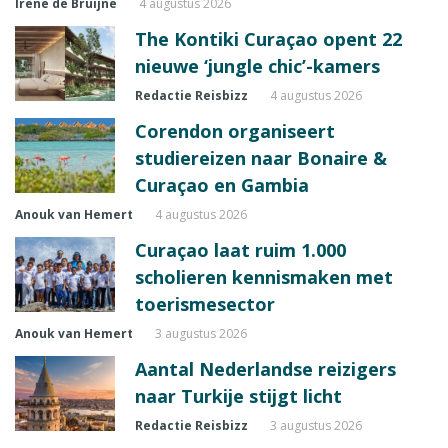
Irene de Bruijne
4 augustus 2026
The Kontiki Curaçao opent 22
nieuwe ‘jungle chic’-kamers
Redactie Reisbizz
4 augustus 2026
Corendon organiseert
studiereizen naar Bonaire &
Curaçao en Gambia
Anouk van Hemert
4 augustus 2026
Curaçao laat ruim 1.000
scholieren kennismaken met
toerismesector
Anouk van Hemert
3 augustus 2026
Aantal Nederlandse reizigers
naar Turkije stijgt licht
Redactie Reisbizz
3 augustus 2026