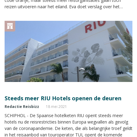
code oranje, maar steeds meer reisorganisaties gaan toch
reizen uitvoeren naar het eiland. Eva doet verslag over het
vakantievieren in coronatijd op de populaire
vakantiebestemming.
Steeds meer RIU Hotels openen de deuren
Redactie Reisbizz
18 mei 2021
SCHIPHOL - De Spaanse hotelketen RIU opent steeds meer
hotels nu de reisrestricties binnen Europa wegvallen als gevolg
van de coronapandemie. De keten, die als belangrijke troef geldt
in het reisaanbod van touroperator TUI, opent de komende