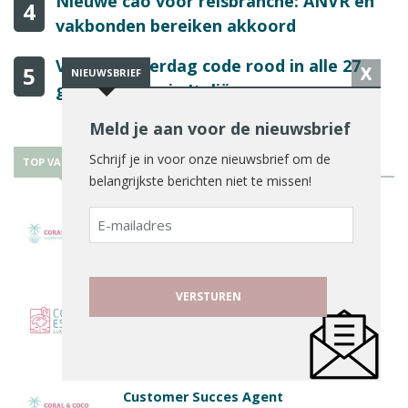
Nieuwe cao voor reisbranche: ANVR en
4
vakbonden bereiken akkoord
Vanaf donderdag code rood in alle 27
5
X
NIEUWSBRIEF
grote steden in Italië
Meld je aan voor de nieuwsbrief
Schrijf je in voor onze nieuwsbrief om de
TOP VACATURES
belangrijkste berichten niet te missen!
E-
Maintenance Technician
mailadres
Administrator
Customer Succes Agent